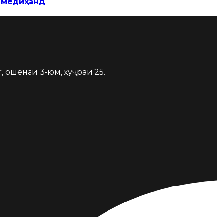
р медиҳанд
, ошёнаи 3-юм, ҳуҷраи 25.