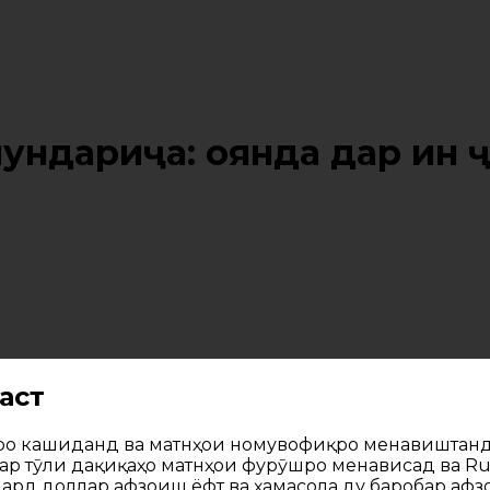
мундариҷа: оянда дар ин 
 аст
нро кашиданд ва матнҳои номувофиқро менавиштанд
дар тӯли дақиқаҳо матнҳои фурӯшро менависад ва Ru
иард доллар афзоиш ёфт ва ҳамасола ду баробар аф