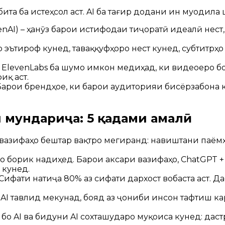
та ба истеҳсол аст. AI ба тағир додани ин муодила
enAI) – ҳанӯз барои истифодаи тиҷоратӣ идеалӣ нест
ро эътироф кунед, таваққуфҳоро нест кунед, субтитр
 ElevenLabs ба шумо имкон медиҳад, ки видеоеро бо
иқ аст.
арои брендҳое, ки барои аудиторияи бисёрзабона ко
и мундариҷа: 5 қадами амалӣ
вазифаҳо бештар вақтро мегиранд: навиштани паёмҳо
 борик надиҳед. Барои аксари вазифаҳо, ChatGPT + 
 кунед.
Сифати натиҷа 80% аз сифати дархост вобаста аст. Д
и AI тавлид мекунад, бояд аз ҷониби инсон тафтиш 
 AI ва бидуни AI сохташударо муқоиса кунед: дастр