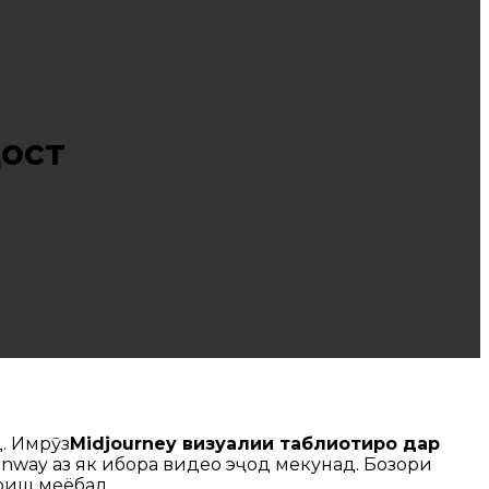
ҷост
. Имрӯз
Midjourney визуалии таблиғотиро дар
nway аз як ибора видео эҷод мекунад. Бозори
зоиш меёбад.