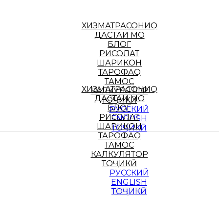
ХИЗМАТРАСОНИҲО
ДАСТАИ МО
БЛОГ
РИСОЛАТ
ШАРИКОН
ТАРОФАҲО
ТАМОС
ХИЗМАТРАСОНИҲО
КАЛКУЛЯТОР
ДАСТАИ МО
ТОҶИКӢ
БЛОГ
РУССКИЙ
РИСОЛАТ
ENGLISH
ШАРИКОН
ТОҶИКӢ
ТАРОФАҲО
ТАМОС
КАЛКУЛЯТОР
ТОҶИКӢ
РУССКИЙ
ENGLISH
ТОҶИКӢ