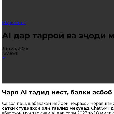
Маркетинг
AI дар тарроҳӣ ва эҷоди 
Jun 23, 2026
13
Views
Чаро AI таҳдид нест, балки асбоб
Се сол пеш, шабакаҳои нейрон чеҳраҳои норавша
сатҳи студияҳои олӣ тавлид мекунад
, ChatGPT 
абзорҳои мундариҷаи AI дар соли 2023 то 1,8 милл