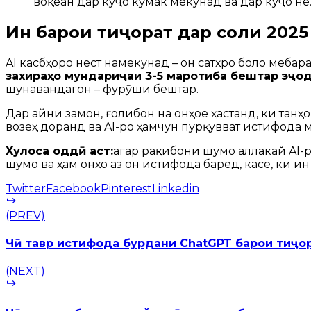
воқеан дар куҷо кӯмак мекунад ва дар куҷо не
Ин барои тиҷорат дар соли 2025
AI касбҳоро нест намекунад – он сатҳро боло мебар
захираҳо мундариҷаи 3-5 маротиба бештар эҷо
шунавандагон – фурӯши бештар.
Дар айни замон, ғолибон на онҳое ҳастанд, ки тан
возеҳ доранд ва AI-ро ҳамчун пурқувват истифода 
Хулоса оддӣ аст:
агар рақибони шумо аллакай AI-р
шумо ва ҳам онҳо аз он истифода баред, касе, ки и
Twitter
Facebook
Pinterest
Linkedin
(PREV)
Чӣ тавр истифода бурдани ChatGPT барои тиҷо
(NEXT)