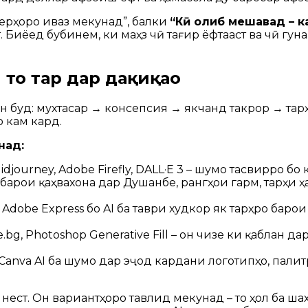
терҳоро иваз мекунад”, балки
“Кӣ ғолиб мешавад – к
т. Биёед бубинем, ки маҳз чӣ тағир ёфтааст ва чӣ гу
то тарҳ дар дақиқаҳо
буд: мухтасар → консепсия → якчанд такрор → тарҳба
о кам кард.
над:
idjourney, Adobe Firefly, DALL·E 3 – шумо тасвирро 
арои қаҳвахона дар Душанбе, рангҳои гарм, тарҳи ҳа
dobe Express бо AI ба таври худкор як тарҳро барои
bg, Photoshop Generative Fill – он чизе ки қаблан да
 Canva AI ба шумо дар эҷод кардани логотипҳо, пали
 нест. Он вариантҳоро тавлид мекунад – то ҳол ба шах