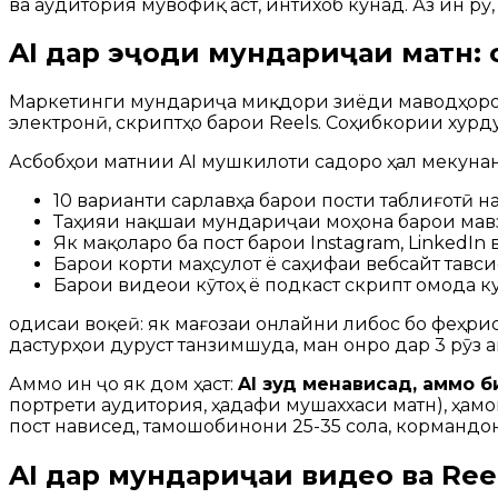
ва аудитория мувофиқ аст, интихоб кунад. Аз ин рӯ
AI дар эҷоди мундариҷаи матн: 
Маркетинги мундариҷа миқдори зиёди маводҳоро та
электронӣ, скриптҳо барои Reels. Соҳибкории хурд
Асбобҳои матнии AI мушкилоти садоро ҳал мекуна
10 варианти сарлавҳа барои пости таблиғотӣ н
Таҳияи нақшаи мундариҷаи моҳона барои мав
Як мақоларо ба пост барои Instagram, LinkedIn 
Барои корти маҳсулот ё саҳифаи вебсайт тав
Барои видеои кӯтоҳ ё подкаст скрипт омода к
Ҳодисаи воқеӣ: як мағозаи онлайни либос бо феҳри
дастурҳои дуруст танзимшуда, ман онро дар 3 рӯз 
Аммо ин ҷо як дом ҳаст:
AI зуд менависад, аммо б
портрети аудитория, ҳадафи мушаххаси матн), ҳамо
пост нависед, тамошобинони 25-35 сола, кормандон
AI дар мундариҷаи видео ва Reel