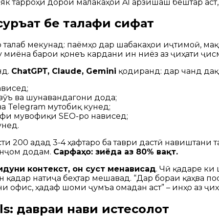
, як тарроҳи дорои малакаҳои AI арзишаш бештар аст,
суръат бе талафи сифат
лаб мекунад: паёмҳо дар шабакаҳои иҷтимоӣ, мақо
у миёна барои қонеъ кардани ин ниёз аз ҷиҳати ҷис
нд.
ChatGPT, Claude, Gemini
қодиранд: дар чанд дақ
ависед;
зӯъ ва шунавандагони дода;
ва Telegram мутобиқ кунед;
сифи мувофиқи SEO-ро нависед;
унед.
сти 200 адад 3-4 ҳафтаро ба таври дастӣ навиштани 
анҷом додам.
Сарфаҳо: зиёда аз 80% вақт.
идуни контекст, он суст менависад
. Чӣ қадаре ки
н қадар натиҷа беҳтар мешавад. “Дар бораи қаҳва по
и офис, ҳадаф шоми ҷумъа омадан аст” – инҳо аз ҷи
s: давраи нави истеҳсолот