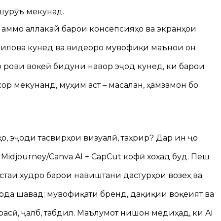
 шурӯъ мекунад.
, аммо аллакай барои консепсияҳо ва экранҳои
ҳо илова кунед ва видеоро мувофиқи маънои он
 рови воқеӣ бидуни навор эҷод кунед, ки барои
р мекунанд, муҳим аст – масалан, ҳамзамон бо
, эҷоди тасвирҳои визуалӣ, таҳрир? Дар ин ҷо
Midjourney/Canva AI + CapCut кофӣ хоҳад буд. Пеш
астаи худро барои навиштани дастурҳои возеҳ ва
карда шавад: мувофиқати бренд, дақиқии воқеият ва
асӣ, ҷалб, табдил. Маълумот нишон медиҳад, ки AI