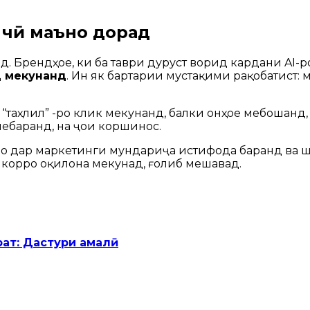
.
 чӣ маъно дорад
ад. Брендҳое, ки ба таври дуруст ворид кардани AI-
д мекунанд
. Ин як бартарии мустақими рақобатист:
ҳо “таҳлил” -ро клик мекунанд, балки онҳое мебошан
мебаранд, на ҷои коршинос.
о дар маркетинги мундариҷа истифода баранд ва шу
н корро оқилона мекунад, ғолиб мешавад.
рат: Дастури амалӣ