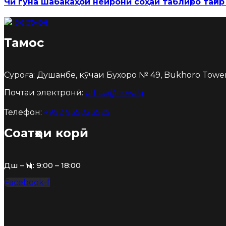
Чӣ гуна шабакаҳои нейронӣ соҳаи таблиғро тағи
Тамос
Суроға: Душанбе, кӯчаи Бухоро № 49, Bukhoro Tower
Почтаи электронӣ:
office@nova.tj
Телефон:
+992 935023525
Соатҳои корӣ
Дш – Ҷм: 9:00 – 18:00
Facebook-f