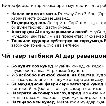
Видео формати гаронбаҳотарин мундариҷа дар роби
Насли видео аз матн.
Runway Gen-3, Sora (Op
ҳаракат истифода мешаванд.
Таҳрири худкор.
Дескрипт, CapCut AI – сухан
бидуни таҳрири дастӣ буред.
Аватарҳои AI ва ҳунарнамоии овозӣ.
HeyGen,
мундариҷаи таълимӣ ва презентатсияҳо мувоф
Ташкили худкори субтитрҳо ва тарҷумаҳо.
Б
забонҳои тоҷикӣ, русӣ ва англисӣ.
Чӣ тавр татбиқи AI дар равандҳо
Бо аудит оғоз кунед.
Муайян кунед, ки кадом 
шумо бояд аввал AI-ро амалӣ кунед.
2-3 асбобро интихоб кунед, на бештар.
Худро
аз васеъ кардани стек шумо онҳоро амиқ азхуд
Ба муҳандисии фаврӣ сармоягузорӣ кунед.
контекстӣ омӯзонед – он зуд самара медиҳад.
Назорати инсониро нигоҳ доред.
Ҳар чизе, к
оҳанги овоз. AI ёвар аст, шумо муҳаррир ҳастед.
Натиҷаро чен кунед.
Метрикҳои мундариҷаи бо