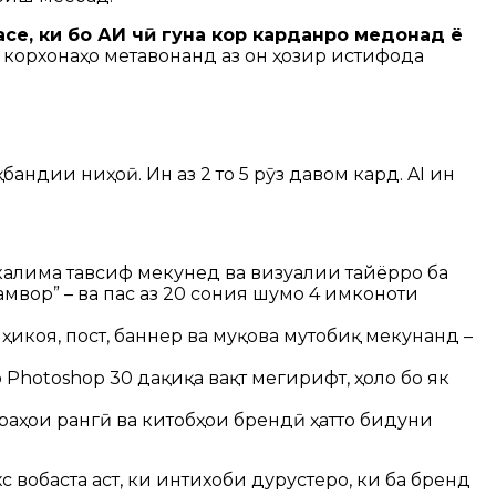
асе, ки бо АИ чӣ гуна кор карданро медонад ё
на корхонаҳо метавонанд аз он ҳозир истифода
ндии ниҳоӣ. Ин аз 2 то 5 рӯз давом кард. AI ин
бо калима тавсиф мекунед ва визуалии тайёрро ба
мвор” – ва пас аз 20 сония шумо 4 имконоти
 ҳикоя, пост, баннер ва муқова мутобиқ мекунанд –
р Photoshop 30 дақиқа вақт мегирифт, ҳоло бо як
траҳои рангӣ ва китобҳои брендӣ ҳатто бидуни
с вобаста аст, ки интихоби дурустеро, ки ба бренд