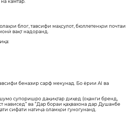
 на камтар.
лаҳои блог, тавсифи маҳсулот, бюллетенҳои почтаи
монӣ вақт надоранд.
иқа:
тавсифи беназир сарф мекунад. Бо ёрии AI ва
 шумо супоришро дақиқтар диҳед (оҳанги бренд,
ст нависед” ва “Дар бораи қаҳвахона дар Душанбе
ҳати сифати натиҷа оламҳои гуногунанд.