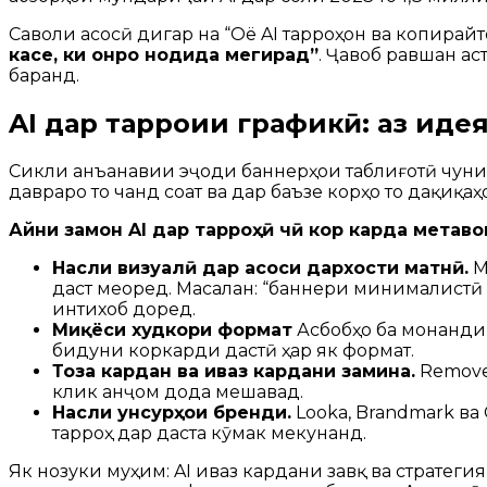
Саволи асосӣ дигар на “Оё AI тарроҳон ва копирай
касе, ки онро нодида мегирад”
. Ҷавоб равшан ас
баранд.
AI дар тарроҳии графикӣ: аз идея 
Сикли анъанавии эҷоди баннерҳои таблиғотӣ чунин 
давраро то чанд соат ва дар баъзе корҳо то дақиқаҳ
Айни замон AI дар тарроҳӣ чӣ кор карда метаво
Насли визуалӣ дар асоси дархости матнӣ.
M
даст меоред. Масалан: “баннери минималистӣ б
интихоб доред.
Миқёси худкори формат
Асбобҳо ба монанди A
бидуни коркарди дастӣ ҳар як формат.
Тоза кардан ва иваз кардани замина.
Remove.
клик анҷом дода мешавад.
Насли унсурҳои бренди.
Looka, Brandmark ва
тарроҳ дар даста кӯмак мекунанд.
Як нозуки муҳим: AI иваз кардани завқ ва стратегия