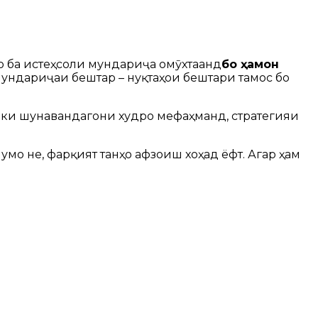
ро ба истеҳсоли мундариҷа омӯхтаанд
бо ҳамон
 мундариҷаи бештар – нуқтаҳои бештари тамос бо
д, ки шунавандагони худро мефаҳманд, стратегияи
мо не, фарқият танҳо афзоиш хоҳад ёфт. Агар ҳам