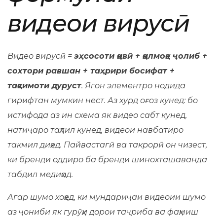
видеои вирусӣ
Видео вирусӣ =
эҳсосоти қавӣ + қалмоқе ҷолиб +
сохтори равшан + таҳрири босифат +
тақсимоти дуруст
. Ягон элементро нодида
гирифтан мумкин нест. Аз хурд оғоз кунед: бо
истифода аз ин схема як видео сабт кунед,
натиҷаро таҳлил кунед, видеои навбатиро
такмил диҳед. Пайвастагӣ ва такрорӣ он чизест,
ки бренди оддиро ба бренди шинохташаванда
табдил медиҳад.
Агар шумо хоҳед, ки мундариҷаи видеоии шумо
аз ҷониби як гурӯҳи дорои таҷриба ва фаҳмиш