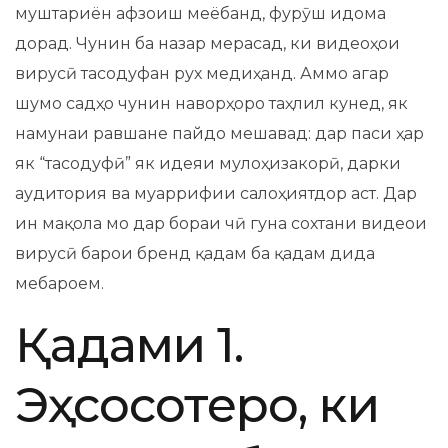
муштариён афзоиш меёбанд, фурӯш идома
дорад. Чунин ба назар мерасад, ки видеоҳои
вирусӣ тасодуфан рух медиҳанд. Аммо агар
шумо садҳо чунин наворҳоро таҳлил кунед, як
намунаи равшане пайдо мешавад: дар паси ҳар
як “тасодуфӣ” як идеяи мулоҳизакорӣ, дарки
аудитория ва муаррифии салоҳиятдор аст. Дар
ин мақола мо дар бораи чӣ гуна сохтани видеои
вирусӣ барои бренд қадам ба қадам дида
мебароем.
Қадами 1.
Эҳсосотеро, ки