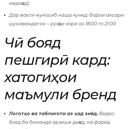
медиҳад)
Дар вақти муносиб нашр кунед: барои аксари
шунавандагон – рӯзҳои корӣ аз 18:00 то 21:00
Чӣ бояд
пешгирӣ кард:
хатогиҳои
маъмули бренд
Логотҳо ва таблиғоти аз ҳад зиёд.
Видео
бояд ба бинанда арзише диҳад, на фарёд