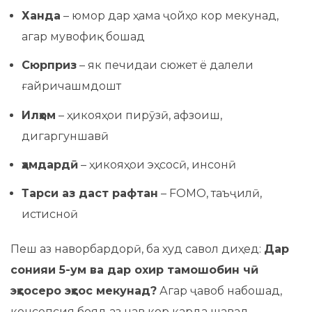
Ханда
– юмор дар ҳама ҷойҳо кор мекунад,
агар мувофиқ бошад
Сюрприз
– як печидаи сюжет ё далели
ғайричашмдошт
Илҳом
– ҳикояҳои пирӯзӣ, афзоиш,
дигаргуншавӣ
ҳамдардӣ
– ҳикояҳои эҳсосӣ, инсонӣ
Тарси аз даст рафтан
– FOMO, таъҷилӣ,
истисноӣ
Пеш аз наворбардорӣ, ба худ савол диҳед:
Дар
сонияи 5-ум ва дар охир тамошобин чӣ
эҳсосеро эҳсос мекунад?
Агар ҷавоб набошад,
консепсия бояд аз нав кор карда шавад.