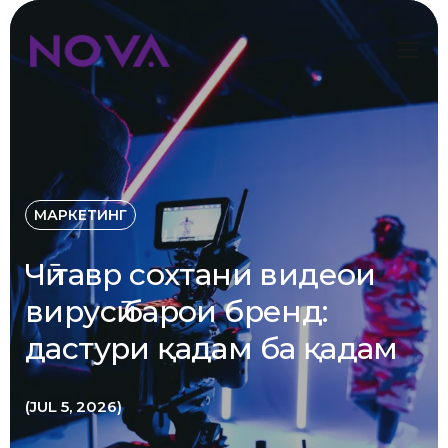
МАРКЕТИНГ
Чӣ тавр сохтани видеои
вирусӣ барои бренд:
дастури қадам ба қадам
JUL 5, 2026