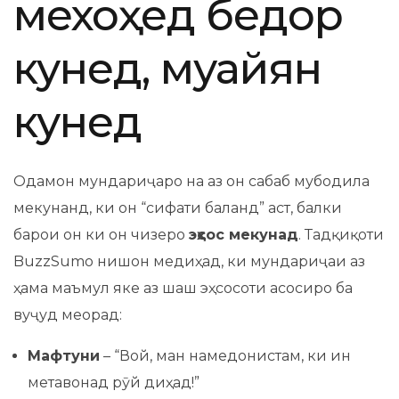
мехоҳед бедор
кунед, муайян
кунед
Одамон мундариҷаро на аз он сабаб мубодила
мекунанд, ки он “сифати баланд” аст, балки
барои он ки он чизеро
эҳсос мекунад
. Тадқиқоти
BuzzSumo нишон медиҳад, ки мундариҷаи аз
ҳама маъмул яке аз шаш эҳсосоти асосиро ба
вуҷуд меорад:
Мафтуни
– “Вой, ман намедонистам, ки ин
метавонад рӯй диҳад!”