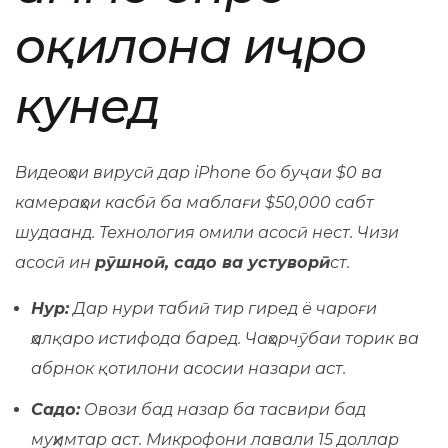
оқилона иҷро
кунед
Видеоҳои вирусӣ дар iPhone бо буҷаи $0 ва
камераҳои касбӣ ба маблағи $50,000 сабт
шудаанд. Технология омили асосӣ нест. Чизи
асосӣ ин
рӯшноӣ, садо ва устуворӣ
ст.
Нур:
Дар нури табиӣ тир гиред ё чароғи
ҳалқаро истифода баред. Чаҳорчӯбаи торик ва
абрнок қотилони асосии назари аст.
Садо:
Овози бад назар ба тасвири бад
муҳимтар аст. Микрофони лавали 15 доллар