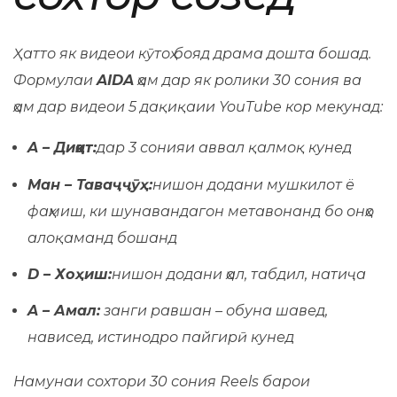
Ҳатто як видеои кӯтоҳ бояд драма дошта бошад.
Формулаи
AIDA
ҳам дар як ролики 30 сония ва
ҳам дар видеои 5 дақиқаии YouTube кор мекунад:
A – Диққат:
дар 3 сонияи аввал қалмоқ кунед
Ман – Таваҷҷӯҳ:
нишон додани мушкилот ё
фаҳмиш, ки шунавандагон метавонанд бо онҳо
алоқаманд бошанд
D – Хоҳиш:
нишон додани ҳал, табдил, натиҷа
A – Амал:
занги равшан – обуна шавед,
нависед, истинодро пайгирӣ кунед
Намунаи сохтори 30 сония Reels барои