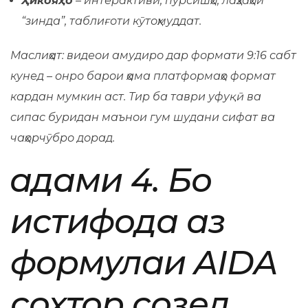
Ҳикояҳо
– интерактивӣ, пурсишҳо, лаҳзаҳои
“зинда”, таблиғоти кӯтоҳмуддат.
Маслиҳат: видеои амудиро дар формати 9:16 сабт
кунед – онро барои ҳама платформаҳо формат
кардан мумкин аст. Тир ба таври уфуқӣ ва
сипас буридан маънои гум шудани сифат ва
чаҳорчӯбро дорад.
Қадами 4. Бо
истифода аз
формулаи AIDA
сохтор созед