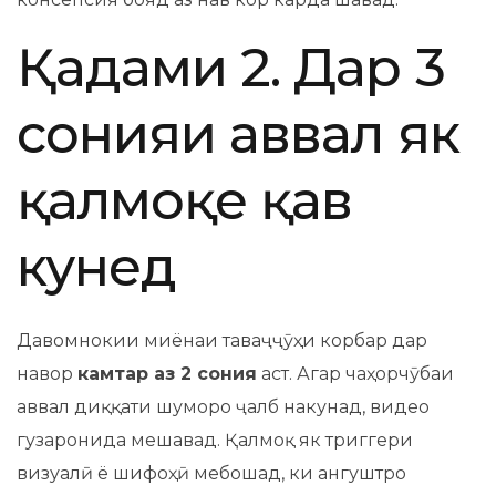
Қадами 2. Дар 3
сонияи аввал як
қалмоқе қавӣ
кунед
Давомнокии миёнаи таваҷҷӯҳи корбар дар
навор
камтар аз 2 сония
аст. Агар чаҳорчӯбаи
аввал диққати шуморо ҷалб накунад, видео
гузаронида мешавад. Қалмоқ як триггери
визуалӣ ё шифоҳӣ мебошад, ки ангуштро