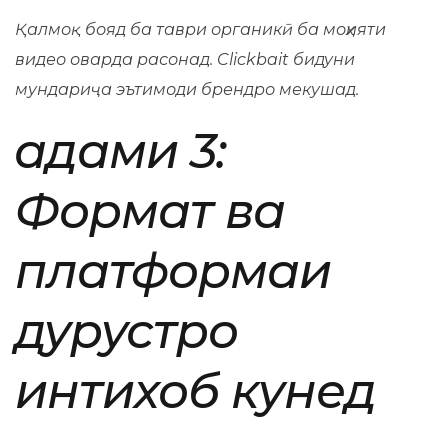
Қалмоқ бояд ба таври органикӣ ба моҳияти
видео оварда расонад. Clickbait бидуни
мундариҷа эътимоди брендро мекушад.
Қадами 3:
Формат ва
платформаи
дурустро
интихоб кунед