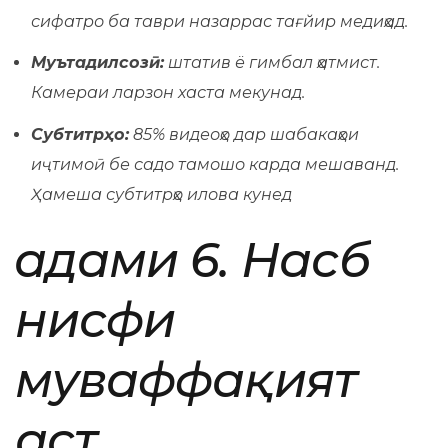
сифатро ба таври назаррас тағйир медиҳад.
Муътадилсозӣ:
штатив ё гимбал ҳатмист.
Камераи ларзон хаста мекунад.
Субтитрҳо:
85% видеоҳо дар шабакаҳои
иҷтимоӣ бе садо тамошо карда мешаванд.
Ҳамеша субтитрҳо илова кунед
Қадами 6. Насб
нисфи
муваффақият
аст