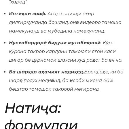
“харед”.
Интиҳои заиф.
Агар сонияҳои охир
дилгиркунанда бошанд, онҳо видеоро тамошо
намекунанд ва мубодила намекунанд.
Нусхабардорӣ бидуни мутобиқшавӣ.
Кӯр-
кӯрона такрор кардани тамоюли ягон каси
дигар бе дурнамои шахсии худ роҳест ба ҳеҷ ҷо.
Ба шарҳҳо аҳамият надиҳед.
Брендеҳое, ки ба
шарҳҳо посух медиҳанд, ба ҳисоби миёна 40%
бештар тамошои такрорӣ мегиранд.
Натиҷа:
формулаи