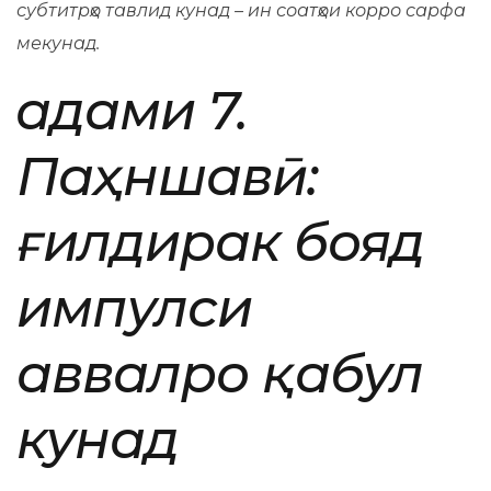
субтитрҳо тавлид кунад – ин соатҳои корро сарфа
мекунад.
Қадами 7.
Паҳншавӣ:
ғилдирак бояд
импулси
аввалро қабул
кунад