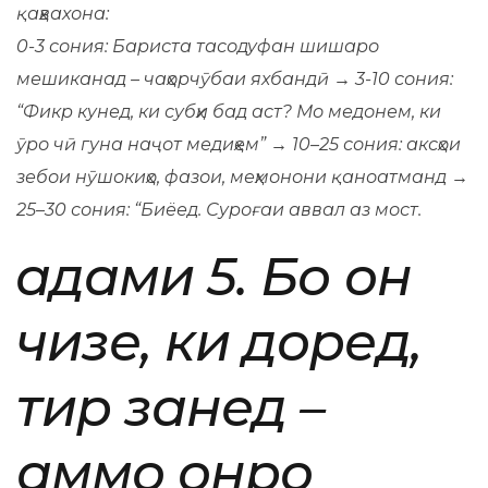
қаҳвахона:
0-3 сония: Бариста тасодуфан шишаро
мешиканад – чаҳорчӯбаи яхбандӣ → 3-10 сония:
“Фикр кунед, ки субҳи бад аст? Мо медонем, ки
ӯро чӣ гуна наҷот медиҳем” → 10–25 сония: аксҳои
зебои нӯшокиҳо, фазои, меҳмонони қаноатманд →
25–30 сония: “Биёед. Суроғаи аввал аз мост.
Қадами 5. Бо он
чизе, ки доред,
тир занед –
аммо онро