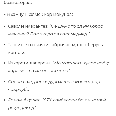
бозмедорад.
Чӣ ҳамчун қалмоқ кор мекунад:
Саволи иғвоангез:
“Оё шумо то ҳол ин корро
мекунед? Пас пулро аз даст медиҳед.”
Тасвир ё вазъияти ғайричашмдошт берун аз
контекст
Изхороти далерона:
“Мо маҳсулоти худро нобуд
кардем – ва ин аст, ки чаро”
Садои сахт, ранги дурахшон ё ҳаракат дар
чаҳорчӯба
Рақам ё далел:
“87% соҳибкорон ба ин хатогӣ
роҳ медиҳанд”