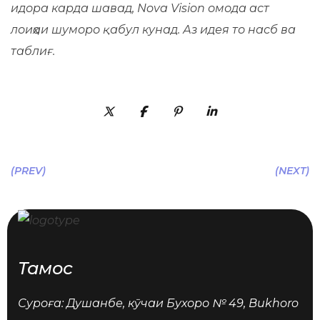
идора карда шавад, Nova Vision омода аст
лоиҳаи шуморо қабул кунад. Аз идея то насб ва
таблиғ.
(PREV)
(NEXT)
Тамос
Суроға: Душанбе, кӯчаи Бухоро № 49, Bukhoro