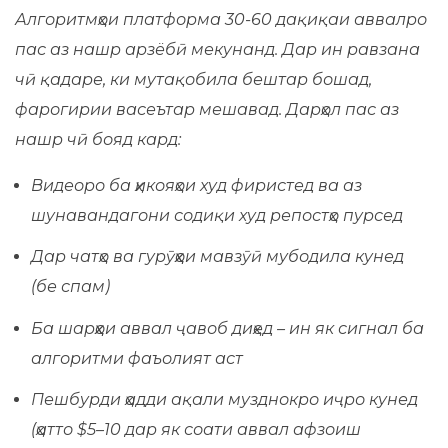
Алгоритмҳои платформа 30-60 дақиқаи аввалро
пас аз нашр арзёбӣ мекунанд. Дар ин равзана
чӣ қадаре, ки мутақобила бештар бошад,
фарогирии васеътар мешавад. Дарҳол пас аз
нашр чӣ бояд кард:
Видеоро ба ҳикояҳои худ фиристед ва аз
шунавандагони содиқи худ репостҳо пурсед
Дар чатҳо ва гурӯҳҳои мавзӯӣ мубодила кунед
(бе спам)
Ба шарҳҳои аввал ҷавоб диҳед – ин як сигнал ба
алгоритми фаъолият аст
Пешбурди ҳадди ақали музднокро иҷро кунед
(ҳатто $5–10 дар як соати аввал афзоиш