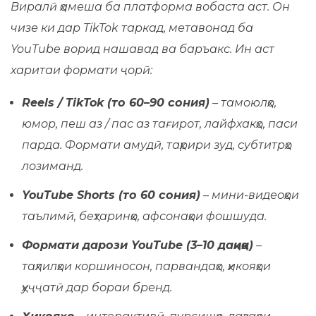
Виралӣ ҳамеша ба платформа вобаста аст. Он
чизе ки дар TikTok таркад, метавонад ба
YouTube ворид нашавад ва баръакс. Ин аст
харитаи формати ҷорӣ:
Reels / TikTok (то 60–90 сония)
– тамоюлҳо,
юмор, пеш аз / пас аз тағирот, лайфхакҳо, паси
парда. Формати амудӣ, таҳрири зуд, субтитрҳо
лозиманд.
YouTube Shorts (то 60 сония)
– мини-видеоҳои
таълимӣ, беҳтаринҳо, афсонаҳои фошшуда.
Формати дарози YouTube (3–10 дақиқа)
–
таҳлилҳои коршиносон, парвандаҳо, ҳикояҳои
ҳуҷҷатӣ дар бораи бренд.