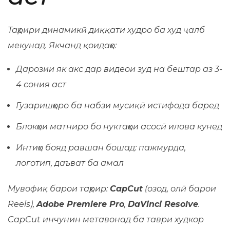
Таҳрири динамикӣ диққати худро ба худ ҷалб
мекунад. Якчанд қоидаҳо:
Дарозии як акс дар видеои зуд на бештар аз 3-
4 сония аст
Гузаришҳоро ба набзи мусиқӣ истифода баред
Блокҳои матниро бо нуктаҳои асосӣ илова кунед
Интиҳо бояд равшан бошад: пажмурда,
логотип, даъват ба амал
Мувофиқ барои таҳрир:
CapCut
(озод, олӣ барои
Reels),
Adobe Premiere Pro
,
DaVinci Resolve
.
CapCut инчунин метавонад ба таври худкор