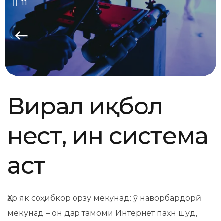
11
Виралӣ иқбол
нест, ин система
аст
Ҳар як соҳибкор орзу мекунад: ӯ наворбардорӣ
мекунад – он дар тамоми Интернет паҳн шуд,