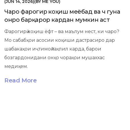
JUN 14, 2026
BY
ME YOU
Чаро фарогирӣ коҳиш меёбад ва чӣ гуна
онро барқарор кардан мумкин аст
Фарогирӣ коҳиш ёфт – ва маълум нест, ки чаро?
Мо сабабҳои асосии коҳиши дастрасиро дар
шабакаҳои иҷтимоӣ таҳлил карда, барои
бозгардонидани онҳо чораҳои мушаххас
медиҳем.
Read More