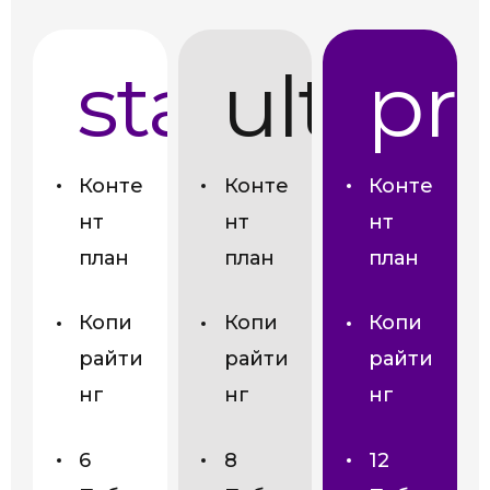
start
ultra
pr
Конте
Конте
Конте
нт
нт
нт
план
план
план
Копи
Копи
Копи
райти
райти
райти
нг
нг
нг
6
8
12