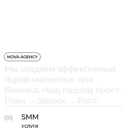
NOVA AGENCY
Мы создаём эффективный
digital-маркетинг для
бизнеса. Наш подход прост:
План → Запуск → Рост.
SMM
(01)
УСЛУГИ