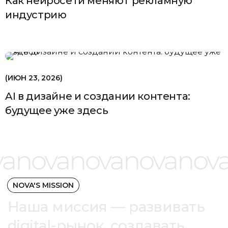
Как нейросети меняют рекламную
индустрию
ИЮН 23, 2026
AI в дизайне и создании контента:
будущее уже здесь
a
nova
nova
nova
nov
NOVA'S MISSION
Наша миссия — развивать
digital-рынок, создавать