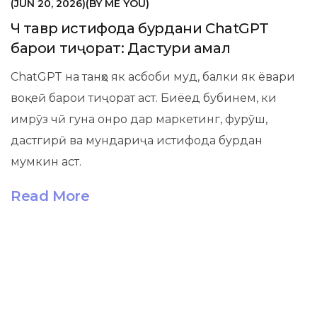
JUN 20, 2026
BY
ME YOU
Чӣ тавр истифода бурдани ChatGPT
барои тиҷорат: Дастури амалӣ
ChatGPT на танҳо як асбоби муд, балки як ёвари
воқеӣ барои тиҷорат аст. Биёед бубинем, ки
имрӯз чӣ гуна онро дар маркетинг, фурӯш,
дастгирӣ ва мундариҷа истифода бурдан
мумкин аст.
Read More