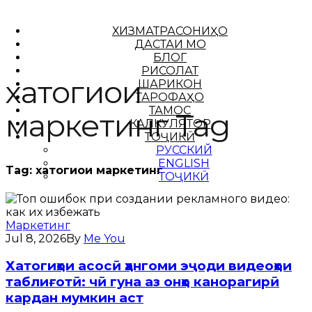
ХИЗМАТРАСОНИҲО
ДАСТАИ МО
БЛОГ
РИСОЛАТ
хатогиҳои
ШАРИКОН
ТАРОФАҲО
ТАМОС
маркетинг Tag
КАЛКУЛЯТОР
ТОҶИКӢ
РУССКИЙ
ENGLISH
Tag:
хатогиҳои маркетинг
ТОҶИКӢ
Маркетинг
Jul 8, 2026
By
Me You
Хатогиҳои асосӣ ҳангоми эҷоди видеоҳои
таблиғотӣ: чӣ гуна аз онҳо канорагирӣ
кардан мумкин аст