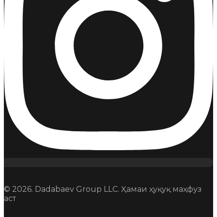
© 2026. Dadabaev Group LLC. Ҳамаи ҳуқуқ маҳфуз
аст