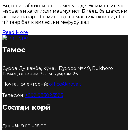
Видеои таблиғотӣ кор намекунад? Эҳтимол, ин як
масъалаи хатогиҳои маъмулист. Биёед ба шахсони
асосии назар – бо мисолҳо ва маслиҳатҳои оид ба
чӣ тавр ба як видео, ки мефурӯшад.
Read More
Тамос
Суроға: Душанбе, кӯчаи Бухоро № 49, Bukhoro
Tower, ошёнаи 3-юм, ҳуҷраи 25.
Почтаи электронӣ:
office@nova.tj
Телефон:
+992 935023525
Соатҳои корӣ
Дш – Ҷм: 9:00 – 18:00