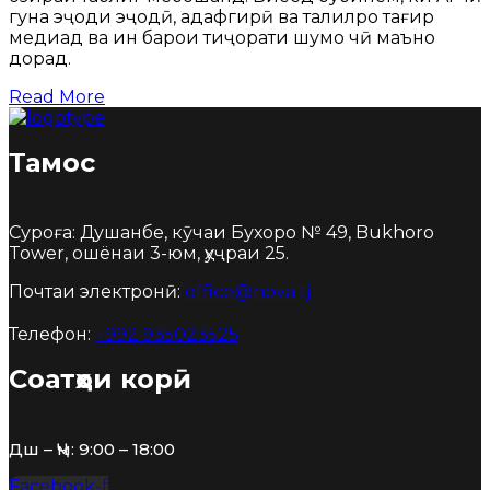
гуна эҷоди эҷодӣ, ҳадафгирӣ ва таҳлилро тағир
медиҳад ва ин барои тиҷорати шумо чӣ маъно
дорад.
Read More
Тамос
Суроға: Душанбе, кӯчаи Бухоро № 49, Bukhoro
Tower, ошёнаи 3-юм, ҳуҷраи 25.
Почтаи электронӣ:
office@nova.tj
Телефон:
+992 935023525
Соатҳои корӣ
Дш – Ҷм: 9:00 – 18:00
Facebook-f