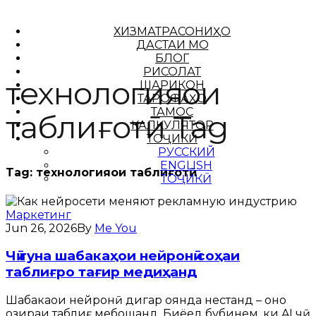
ХИЗМАТРАСОНИҲО
ДАСТАИ МО
БЛОГ
РИСОЛАТ
технологияҳои
ШАРИКОН
ТАРОФАҲО
ТАМОС
таблиғотӣ Tag
КАЛКУЛЯТОР
ТОҶИКӢ
РУССКИЙ
ENGLISH
Tag:
технологияҳои таблиғотӣ
ТОҶИКӢ
Маркетинг
Jun 26, 2026
By
Me You
Чӣ гуна шабакаҳои нейронӣ соҳаи
таблиғро тағир медиҳанд
Шабакаҳои нейронӣ дигар оянда нестанд – онҳо
ҳозираи таблиғ мебошанд. Биёед бубинем, ки AI чӣ