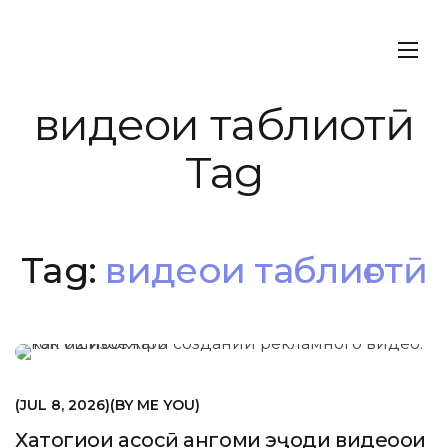
видеои таблиғотӣ
Tag
Tag:
видеои таблиғотӣ
МАРКЕТИНГ
JUL 8, 2026
BY
ME YOU
Хатогиҳои асосӣ ҳангоми эҷоди видеоҳои