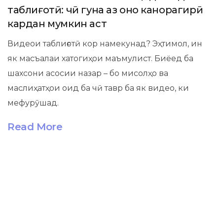
таблиғотӣ: чӣ гуна аз онҳо канорагирӣ
кардан мумкин аст
Видеои таблиғотӣ кор намекунад? Эҳтимол, ин
як масъалаи хатогиҳои маъмулист. Биёед ба
шахсони асосии назар – бо мисолҳо ва
маслиҳатҳои оид ба чӣ тавр ба як видео, ки
мефурӯшад.
Read More