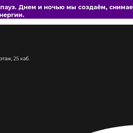
п
а
у
з
.
Д
н
е
м
и
н
о
ч
ь
ю
м
ы
с
о
з
д
а
ё
м
,
с
н
и
м
а
е
н
е
р
г
и
и
.
таж, 25 каб.