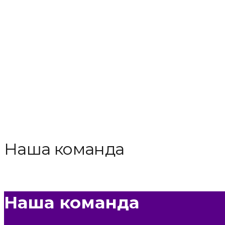
Наша команда
Н
а
ш
а
к
о
м
а
н
д
а