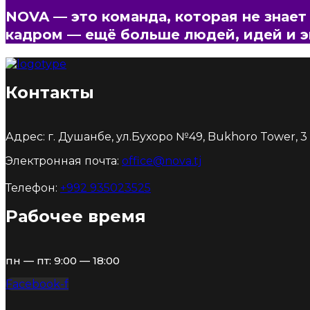
N
O
V
A
—
э
т
о
к
о
м
а
н
д
а
,
к
о
т
о
р
а
я
н
е
з
н
а
е
т
к
а
д
р
о
м
—
е
щ
ё
б
о
л
ь
ш
е
л
ю
д
е
й
,
и
д
е
й
и
э
Контакты
Адрес: г. Душанбе, ул.Бухоро №49, Bukhoro Tower, 3 э
Электронная почта:
office@nova.tj
Телефон:
+992 935023525
Рабочее время
пн — пт: 9:00 — 18:00
Facebook-f