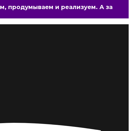
м
,
п
р
о
д
у
м
ы
в
а
е
м
и
р
е
а
л
и
з
у
е
м
.
А
з
а