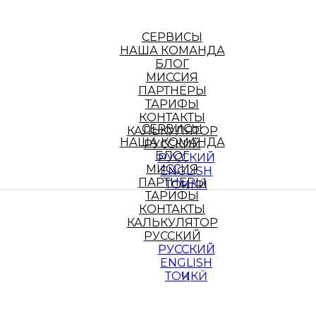
СЕРВИСЫ
НАША КОМАНДА
БЛОГ
МИССИЯ
ПАРТНЁРЫ
ТАРИФЫ
КОНТАКТЫ
СЕРВИСЫ
КАЛЬКУЛЯТОР
НАША КОМАНДА
РУССКИЙ
БЛОГ
РУССКИЙ
МИССИЯ
ENGLISH
ПАРТНЁРЫ
ТОҶИКӢ
ТАРИФЫ
КОНТАКТЫ
КАЛЬКУЛЯТОР
РУССКИЙ
РУССКИЙ
ENGLISH
ТОҶИКӢ