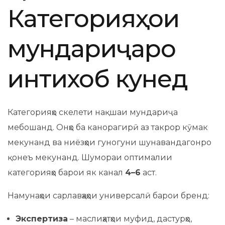
Категорияҳои
мундариҷаро
интихоб кунед
Категорияҳо скелети нақшаи мундариҷа
мебошанд. Онҳо ба канорагирӣ аз такрор кӯмак
мекунанд ва ниёзҳои гуногуни шунавандагонро
қонеъ мекунанд. Шумораи оптималии
категорияҳо барои як канал
4–6
аст.
Намунаҳои сарлавҳаҳои универсалӣ барои бренд:
Экспертиза
– маслиҳатҳои муфид, дастурҳо,