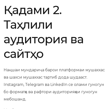
Қадами 2.
Таҳлили
аудитория ва
сайтҳо
Нақшаи мундариҷа барои платформаи мушаххас
ва шахси мушаххас тартиб дода шудааст.
Instagram, Telegram ва LinkedIn се олами гуногун
бо форматҳо ва рафтори аудиторияҳои гуногун
мебошанд.