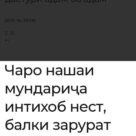
JUN 14, 2026
21
Чаро нақшаи
мундариҷа
интихоб нест,
балки зарурат