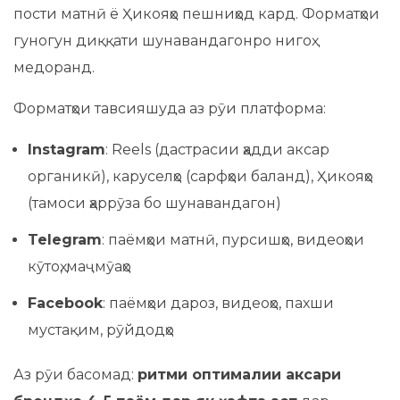
пости матнӣ ё Ҳикояҳо пешниҳод кард. Форматҳои
гуногун диққати шунавандагонро нигоҳ
медоранд.
Форматҳои тавсияшуда аз рӯи платформа:
Instagram
: Reels (дастрасии ҳадди аксар
органикӣ), каруселҳо (сарфҳои баланд), Ҳикояҳо
(тамоси ҳаррӯза бо шунавандагон)
Telegram
: паёмҳои матнӣ, пурсишҳо, видеоҳои
кӯтоҳ, маҷмӯаҳо
Facebook
: паёмҳои дароз, видеоҳо, пахши
мустақим, рӯйдодҳо
Аз рӯи басомад:
ритми оптималии аксари