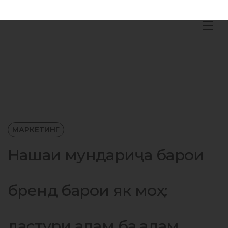
МАРКЕТИНГ
Нақшаи мундариҷа барои
бренд барои як моҳ:
дастури қадам ба қадам