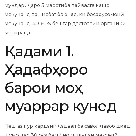
мундариҷаро 3 маротиба пайваста нашр
мекунанд ва нисбат ба онҳое, ки бесарусомонӣ
мекунанд, 40-60% бештар дастрасии органикӣ
мегиранд.
Қадами 1.
Ҳадафҳоро
барои моҳ
муқаррар кунед
Пеш аз пур кардани ҷадвал ба савол ҷавоб диҳед:
шумо дар 30 рӯз ба чӣ ноил шудан мехоҳед?