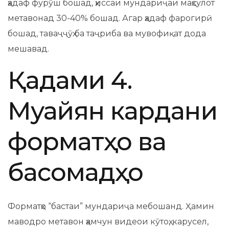
ҳадаф фурӯш бошад, ҳиссаи мундариҷаи маҳсулот
метавонад 30-40% бошад. Агар ҳадаф фарогирӣ
бошад, таваҷҷӯҳ ба таҷриба ва мувофиқат дода
мешавад.
Қадами 4.
Муайян кардани
форматҳо ва
басомадҳо
Форматҳо “бастаи” мундариҷа мебошанд. Ҳамин
маводро метавон ҳамчун видеои кӯтоҳ, карусел,