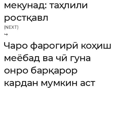
мекунад: таҳлили
ростқавл
(NEXT)
Чаро фарогирӣ коҳиш
меёбад ва чӣ гуна
онро барқарор
кардан мумкин аст