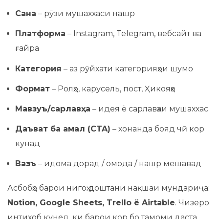
Сана
– рӯзи мушаххаси нашр
Платформа
– Instagram, Telegram, вебсайт ва
ғайра
Категория
– аз рӯйхати категорияҳои шумо
Формат
– Ролҳо, карусель, пост, Ҳикояҳо
Мавзуъ/сарлавҳа
– идея ё сарлавҳаи мушаххас
Даъват ба амал (CTA)
– хонанда бояд чӣ кор
кунад
Вазъ
– идома дорад / омода / нашр мешавад
Асбобҳо барои нигоҳ доштани нақшаи мундариҷа:
Notion, Google Sheets, Trello ё Airtable
. Чизеро
интихоб кунед, ки барои кор бо тамоми даста