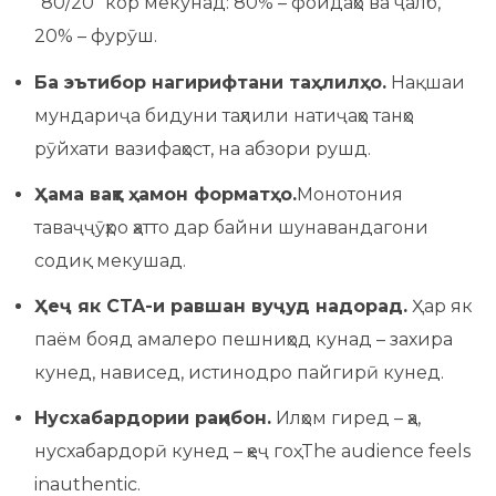
“80/20” кор мекунад: 80% – фоидаҳо ва ҷалб,
20% – фурӯш.
Ба эътибор нагирифтани таҳлилҳо.
Нақшаи
мундариҷа бидуни таҳлили натиҷаҳо танҳо
рӯйхати вазифаҳост, на абзори рушд.
Ҳама вақт ҳамон форматҳо.
Монотония
таваҷҷӯҳро ҳатто дар байни шунавандагони
содиқ мекушад.
Ҳеҷ як CTA-и равшан вуҷуд надорад.
Ҳар як
паём бояд амалеро пешниҳод кунад – захира
кунед, нависед, истинодро пайгирӣ кунед.
Нусхабардории рақибон.
Илҳом гиред – ҳа,
нусхабардорӣ кунед – ҳеҷ гоҳ. The audience feels
inauthentic.