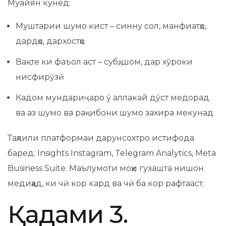
Муайян кунед:
Муштарии шумо кист – синну сол, манфиатҳо,
дардҳо, дархостҳо
Вақте ки фаъол аст – субҳ, шом, дар хӯроки
нисфирӯзӣ
Кадом мундариҷаро ӯ аллакай дӯст медорад
ва аз шумо ва рақибони шумо захира мекунад
Таҳлили платформаи дарунсохтро истифода
баред: Insights Instagram, Telegram Analytics, Meta
Business Suite. Маълумоти моҳи гузашта нишон
медиҳад, ки чӣ кор кард ва чӣ ба кор рафтааст.
Қадами 3.