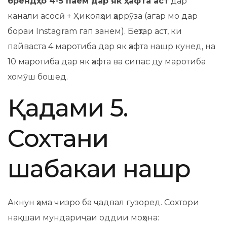
брендҳо 4-5 паём дар як ҳафта аст
дар
канали асосӣ + Ҳикояҳои ҳаррӯза (агар мо дар
бораи Instagram гап занем). Беҳтар аст, ки
пайваста 4 маротиба дар як ҳафта нашр кунед, на
10 маротиба дар як ҳафта ва сипас ду маротиба
хомӯш бошед.
Қадами 5.
Сохтани
шабакаи нашр
Акнун ҳама чизро ба ҷадвал гузоред. Сохтори
нақшаи мундариҷаи оддии моҳона: