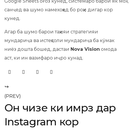
Google Sheets оғоз кунед, системаро барои як моҳ
санҷед ва шумо намехоҳед бо роҳи дигар кор
кунед.
Агар ба шумо барои таҳияи стратегияи
мундариҷа ва истеҳсоли мундариҷа ба кӯмак
ниёз дошта бошед, дастаи
Nova Vision
омода
аст, ки ин вазифаро иҷро кунад.
(PREV)
Он чизе ки имрӯз дар
Instagram кор