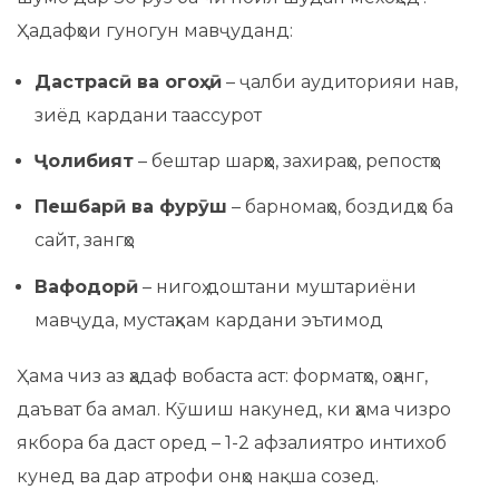
Ҳадафҳои гуногун мавҷуданд:
Дастрасӣ ва огоҳӣ
– ҷалби аудиторияи нав,
зиёд кардани таассурот
Ҷолибият
– бештар шарҳҳо, захираҳо, репостҳо
Пешбарӣ ва фурӯш
– барномаҳо, боздидҳо ба
сайт, зангҳо
Вафодорӣ
– нигоҳ доштани муштариёни
мавҷуда, мустаҳкам кардани эътимод
Ҳама чиз аз ҳадаф вобаста аст: форматҳо, оҳанг,
даъват ба амал. Кӯшиш накунед, ки ҳама чизро
якбора ба даст оред – 1-2 афзалиятро интихоб
кунед ва дар атрофи онҳо нақша созед.