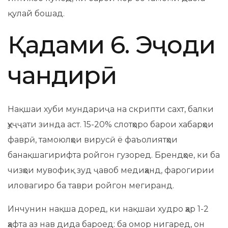
қулай бошад.
Қадами 6. Эҷоди
чандирӣ
Нақшаи хуби мундариҷа на скрипти сахт, балки
ҳуҷҷати зинда аст. 15-20% слотҳоро барои хабарҳои
фаврӣ, тамоюлҳои вирусӣ ё фаъолиятҳои
банақшагирифта ройгон гузоред. Брендҳое, ки ба
чизҳои мувофиқ зуд ҷавоб медиҳанд, фарогирии
иловагиро ба таври ройгон мегиранд.
Инчунин нақша доред, ки нақшаи худро ҳар 1-2
ҳафта аз нав дида бароед: ба омор нигаред, он