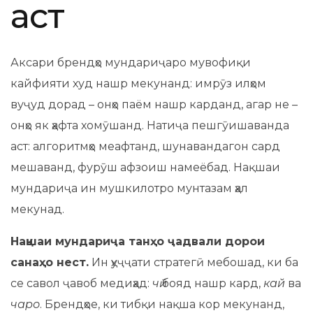
аст
Аксари брендҳо мундариҷаро мувофиқи
кайфияти худ нашр мекунанд: имрӯз илҳом
вуҷуд дорад – онҳо паём нашр карданд, агар не –
онҳо як ҳафта хомӯшанд. Натиҷа пешгӯишаванда
аст: алгоритмҳо меафтанд, шунавандагон сард
мешаванд, фурӯш афзоиш намеёбад. Нақшаи
мундариҷа ин мушкилотро мунтазам ҳал
мекунад.
Нақшаи мундариҷа танҳо ҷадвали дорои
санаҳо нест.
Ин ҳуҷҷати стратегӣ мебошад, ки ба
се савол ҷавоб медиҳад:
чӣ
бояд нашр кард,
кай
ва
чаро
. Брендҳое, ки тибқи нақша кор мекунанд,