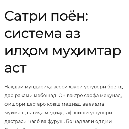
Сатри поён:
система аз
илҳом муҳимтар
аст
Нақшаи мундариҷа асоси ҳузури устувори бренд
дар рақамӣ мебошад. Он вақтро сарфа мекунад,
фишори дастаро коҳиш медиҳад ва аз ҳама
муҳимаш, натиҷа медиҳад: афзоиши устувори
дастрасӣ, ҷалб ва фурӯш. Бо ҷадвали оддии