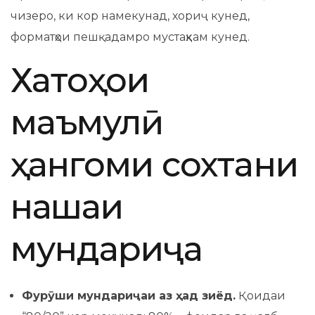
чизеро, ки кор намекунад, хориҷ кунед,
форматҳои пешқадамро мустаҳкам кунед.
Хатоҳои
маъмулӣ
ҳангоми сохтани
нақшаи
мундариҷа
Фурӯши мундариҷаи аз ҳад зиёд.
Қоидаи