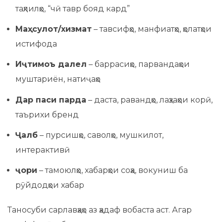
таҳлилҳо, “чӣ тавр бояд кард”
Маҳсулот/хизмат
– тавсифҳо, манфиатҳо, ҳолатҳои
истифода
Иҷтимоъ далел
– баррасиҳо, парвандаҳои
муштариён, натиҷаҳо
Дар паси парда
– даста, равандҳо, лаҳзаҳои корӣ,
таърихи бренд
Ҷалб
– пурсишҳо, саволҳо, мушкилот,
интерактивӣ
ҷори
– тамоюлҳо, хабарҳои соҳа, вокуниш ба
рӯйдодҳои хабар
Таносуби сарлавҳаҳо аз ҳадаф вобаста аст. Агар