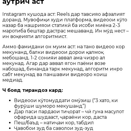
аутрич аст
Instagram кушода аст: Reels дар тавсияҳо афзалият
доранд. Мувофиқи худи платформа, видеоҳои кӯтоҳ
назар ба нашрияҳои статикӣ ба ҳисоби миёна 2-3
маротиба бештар дастрас мешаванд. Ин мӯд нест –
ин воқеияти алгоритмист.
Аммо фаҳмидани он муҳим аст: на танҳо видеоҳо кор
мекунанд, балки видеоҳои дорои қалмоқ
мебошанд. 1-2 сонияи аввал ҳама чизро ҳал
мекунад. Агар дар аввал ягон паёми возеҳ
набошад, бинанда тарк мекунад, алгоритм инро
сабт мекунад ва паҳншавии видеоро коҳиш
медиҳад.
Чӣ бояд тирандозӣ кард:
Видеоҳои кӯтоҳмуддати омӯзиш (“3 хато, ки
фурӯши шуморо мекушанд”)
Дар паси пардаҳои тиҷорат – чӣ гуна маҳсулот
офарида шудааст, ҷараёни кор, даста
Пеш/баъд – натиҷаи кор, табдил
Ҷавобҳои зуд ба саволҳои зуд-зуд