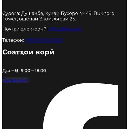
Суроға: Душанбе, кӯчаи Бухоро № 49, Bukhoro
Tower, ошёнаи 3-юм, ҳуҷраи 25.
Почтаи электронӣ:
office@nova.tj
Телефон:
+992 935023525
Соатҳои корӣ
Дш – Ҷм: 9:00 – 18:00
Facebook-f