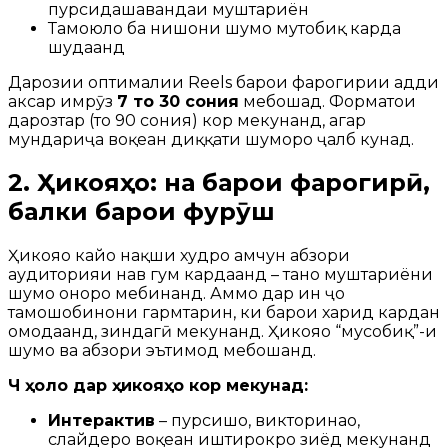
пурсидашавандаи муштариён
Тамоюлҳо ба нишони шумо мутобиқ карда
шудаанд
Дарозии оптималии Reels барои фарогирии ҳадди
аксар имрӯз
7 то 30 сония
мебошад. Форматҳои
дарозтар (то 90 сония) кор мекунанд, агар
мундариҷа воқеан диққати шуморо ҷалб кунад.
2. Ҳикояҳо: на барои фарогирӣ,
балки барои фурӯш
Ҳикояҳо кайҳо нақши худро ҳамчун абзори
аудиторияи нав гум кардаанд – танҳо муштариёни
шумо онҳоро мебинанд. Аммо дар ин ҷо
тамошобинони гармтарин, ки барои харид кардан
омодаанд, зиндагӣ мекунанд. Ҳикояҳо “мусобиқ”-и
шумо ва абзори эътимод мебошанд.
Чӣ ҳоло дар ҳикояҳо кор мекунад:
Интерактив
– пурсишҳо, викторинаҳо,
слайдерҳо воқеан иштирокро зиёд мекунанд