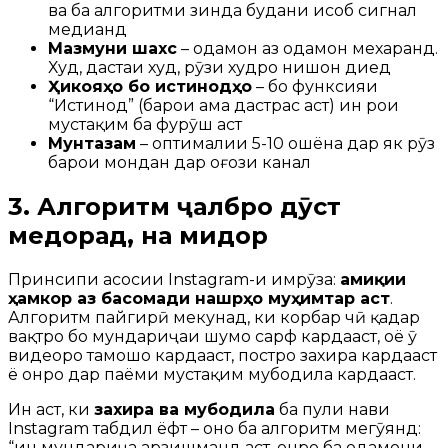
ва ба алгоритми зинда будани ҳисоб сигнал
медиҳанд
Мазмуни шахсӣ
– одамон аз одамон мехаранд.
Худ, дастаи худ, рӯзи худро нишон диҳед
Ҳикояҳо бо истинодҳо
– бо функсияи
“Истинод” (барои ҳама дастрас аст) ин роҳи
мустақим ба фурӯш аст
Мунтазам
– оптималии 5-10 ошёна дар як рӯз
барои мондан дар оғози канал
3. Алгоритм ҷалбро дӯст
медорад, на миқдор
Принсипи асосии Instagram-и имрӯза:
амиқии
ҳамкорӣ аз басомади нашрҳо муҳимтар аст
.
Алгоритм пайгирӣ мекунад, ки корбар чӣ қадар
вақтро бо мундариҷаи шумо сарф кардааст, оё ӯ
видеоро тамошо кардааст, постро захира кардааст
ё онро дар паёми мустақим мубодила кардааст.
Ин аст, ки
захира ва мубодила
ба пули нави
Instagram табдил ёфт – онҳо ба алгоритм мегӯянд:
“ин мундариҷа арзишманд аст, онро ба одамони