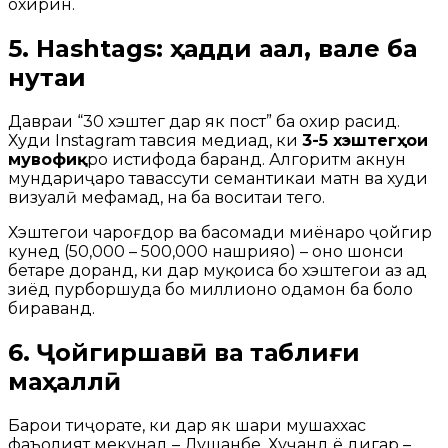
охирин.
5. Hashtags: ҳадди ақал, вале ба
нуқтаи
Давраи “30 хэштег дар як пост” ба охир расид.
Худи Instagram тавсия медиҳад, ки
3-5 хэштегҳои
мувофиқ
ро истифода баранд. Алгоритм акнун
мундариҷаро тавассути семантикаи матн ва худи
визуалӣ мефаҳмад, на ба воситаи тегҳо.
Хэштегҳои чароғдор ва басомади миёнаро ҷойгир
кунед (50,000 – 500,000 нашрияҳо) – онҳо шонси
беҳтаре доранд, ки дар муқоиса бо хэштегҳои аз ҳад
зиёд пурборшуда бо миллионҳо одамон ба боло
бираванд.
6. Ҷойгиршавӣ ва таблиғи
маҳаллӣ
Барои тиҷорате, ки дар як шаҳри мушаххас
фаъолият мекунад – Душанбе, Хуҷанд ё дигар –