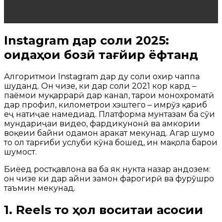
Instagram дар соли 2025:
қоидаҳои бозӣ тағйир ёфтанд
Алгоритмҳои Instagram дар ду соли охир чаппа
шуданд. Он чизе, ки дар соли 2021 кор кард –
паёмҳои муқаррарӣ дар канал, тарҳҳои монохроматӣ
дар профил, километрҳои хэштегҳо – имрӯз қариб
ҳеҷ натиҷае намедиҳад. Платформа мунтазам ба сӯи
мундариҷаи видео, фардикунонӣ ва ҳамкории
воқеии байни одамон ҳаракат мекунад. Агар шумо
то ҳол тарғиби услуби кӯҳна бошед, ин мақола барои
шумост.
Биёед ростқавлона ва ба як нукта назар андозем:
он чизе ки дар айни замон фарогирӣ ва фурӯшро
таъмин мекунад.
1. Reels то ҳол воситаи асосии