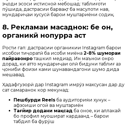
эҷоди эҳсоси истисноӣ мебошад: таблиғоти
пӯшида, дастрасии барвақт ба маҳсулоти нав,
мундариҷаи хусусӣ барои муштариёни содиқ.
8. Рекламаи мақсаднок: бе он,
органикӣ нопурра аст
Рости гап: дастрасии органикии Instagram барои
ҳисобҳои тиҷоратӣ ба ҳисоби миёна
2-8% шумораи
пайравонро
ташкил медиҳад. Ин маънои онро
дорад, ки ҳатто мундариҷаи олӣ бидуни таблиғ аз
ҷониби фоизи ками шунавандагони шумо дида
мешавад.
Ҳадафгузорӣ дар Instagram имрӯз махсусан дар ду
сатҳ самаранок кор мекунад:
Пешбурди Reels
ба аудиторияи хунук –
афзоиши огоҳӣ ва муштариён
Тағйир додани мақсад
ба онҳое, ки аллакай
бо профил муошират кардаанд – барои
табдил ба фурӯш