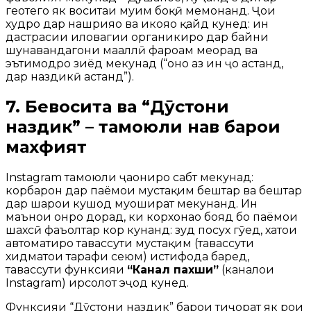
геотегҳо як воситаи муҳим боқӣ мемонанд. Ҷои
худро дар нашрияҳо ва ҳикояҳо қайд кунед: ин
дастрасии иловагии органикиро дар байни
шунавандагони маҳаллӣ фароҳам меорад ва
эътимодро зиёд мекунад (“онҳо аз ин ҷо ҳастанд,
дар наздикӣ ҳастанд”).
7. Бевосита ва “Дӯстони
наздик” – тамоюли нав барои
махфият
Instagram тамоюли ҷаҳониро сабт мекунад:
корбарон дар паёмҳои мустақим бештар ва бештар
дар шарҳҳои кушод муошират мекунанд. Ин
маънои онро дорад, ки корхонаҳо бояд бо паёмҳои
шахсӣ фаъолтар кор кунанд: зуд посух гӯед, хатҳои
автоматиро тавассути мустақим (тавассути
хидматҳои тарафи сеюм) истифода баред,
тавассути функсияи
“Канал пахши”
(каналҳои
Instagram) ирсолот эҷод кунед.
Функсияи “Дӯстони наздик” барои тиҷорат як роҳи