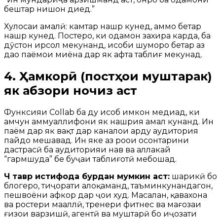
бештар нишон диҳед.”
Хулосаи амалӣ: камтар нашр кунед, аммо беҳтар
нашр кунед. Постеро, ки одамон захира карда, ба
дӯстон ирсол мекунанд, ҳисоби шуморо беҳтар аз
даҳҳо паёмҳои миёна дар як ҳафта таблиғ мекунад.
4. Ҳамкорӣ (постҳои муштарак)
як абзори ночиз аст
Функсияи Collab ба ду ҳисоб имкон медиҳад, ки
ҳамчун ҳаммуаллифони як нашрия амал кунанд. Ин
паём дар як вақт дар каналҳои ҳарду аудитория
пайдо мешавад. Ин яке аз роҳҳои осонтарини
дастрасӣ ба аудиторияи нав ва аллакай
“гармшуда” бе буҷаи таблиғотӣ мебошад.
Чӣ тавр истифода бурдан мумкин аст:
шарикӣ бо
блогерҳо, тиҷорати алоқаманд, таъминкунандагон,
пешвоёни афкор дар ҷои худ. Масалан, қаҳвахона
ва ростери маҳаллӣ, тренери фитнес ва мағозаи
ғизои варзишӣ, агентӣ ва муштарӣ бо иҷозати