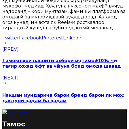
худ муносибатҳои воқеӣ барқарор мекунанд,
мукофот медиҳад. Ҳеҷ гуна нуқсонҳои махфӣ вуҷуд
надоранд – кори мунтазам, фаҳмиши платформа ва
омодагӣ ба мутобиқшавӣ вуҷуд дорад. Аз хурд
оғоз кунед: ин ҳафта як Reels-и ростқавлро
тирандозӣ кунед ва бубинед, ки чӣ мешавад.
Twitter
Facebook
Pinterest
Linkedin
(PREV)
Тамоюлҳои васоити ахбори иҷтимоӣ 2026: чӣ
тағир хоҳад ёфт ва чӣ гуна бояд омода шавад
(NEXT)
Нақшаи мундариҷа барои бренд барои як моҳ:
дастури қадам ба қадам
Тамос