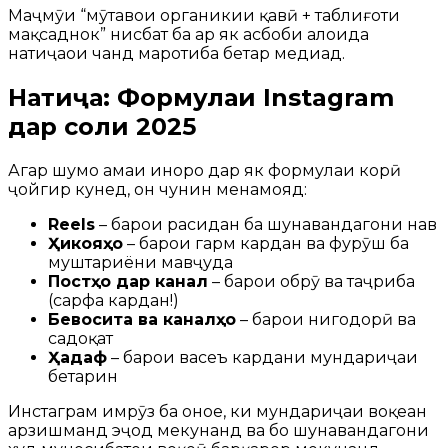
Маҷмӯи “мӯҳтавои органикии қавӣ + таблиғоти
мақсаднок” нисбат ба ҳар як асбоби алоҳида
натиҷаҳои чанд маротиба беҳтар медиҳад.
Натиҷа: Формулаи Instagram
дар соли 2025
Агар шумо ҳамаи инҳоро дар як формулаи корӣ
ҷойгир кунед, он чунин менамояд:
Reels
– барои расидан ба шунавандагони нав
Ҳикояҳо
– барои гарм кардан ва фурӯш ба
муштариёни мавҷуда
Постҳо дар канал
– барои обрӯ ва таҷриба
(сарфа кардан!)
Бевосита ва каналҳо
– барои нигоҳдорӣ ва
садоқат
Ҳадаф
– барои васеъ кардани мундариҷаи
беҳтарин
Инстаграм имрӯз ба онҳое, ки мундариҷаи воқеан
арзишманд эҷод мекунанд ва бо шунавандагони