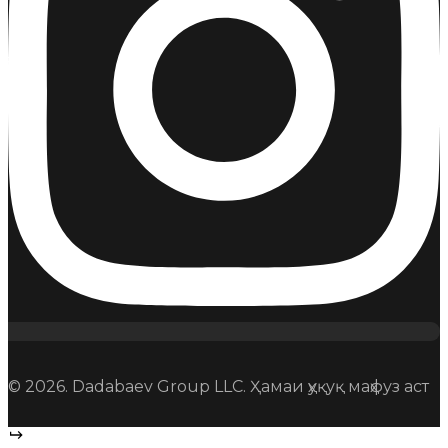
© 2026. Dadabaev Group LLC. Ҳамаи ҳуқуқ маҳфуз аст