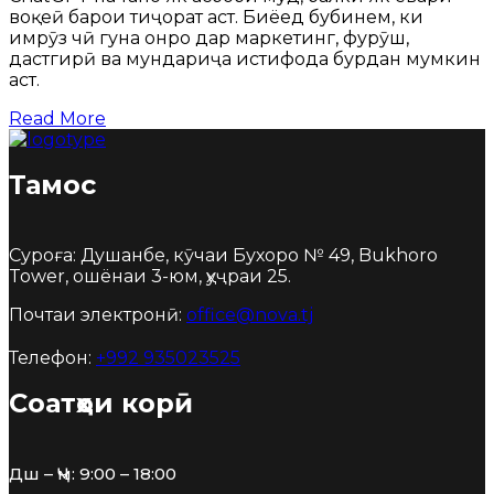
воқеӣ барои тиҷорат аст. Биёед бубинем, ки
имрӯз чӣ гуна онро дар маркетинг, фурӯш,
дастгирӣ ва мундариҷа истифода бурдан мумкин
аст.
Read More
Тамос
Суроға: Душанбе, кӯчаи Бухоро № 49, Bukhoro
Tower, ошёнаи 3-юм, ҳуҷраи 25.
Почтаи электронӣ:
office@nova.tj
Телефон:
+992 935023525
Соатҳои корӣ
Дш – Ҷм: 9:00 – 18:00