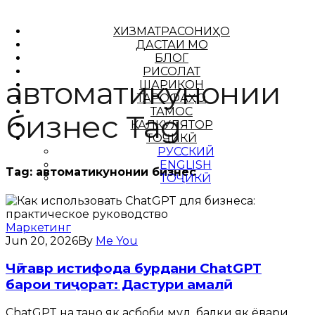
ХИЗМАТРАСОНИҲО
ДАСТАИ МО
БЛОГ
РИСОЛАТ
автоматикунонии
ШАРИКОН
ТАРОФАҲО
ТАМОС
бизнес Tag
КАЛКУЛЯТОР
ТОҶИКӢ
РУССКИЙ
ENGLISH
Tag:
автоматикунонии бизнес
ТОҶИКӢ
Маркетинг
Jun 20, 2026
By
Me You
Чӣ тавр истифода бурдани ChatGPT
барои тиҷорат: Дастури амалӣ
ChatGPT на танҳо як асбоби муд, балки як ёвари