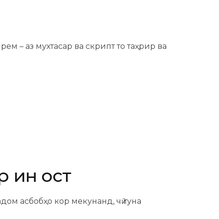
м – аз мухтасар ва скрипт то таҳрир ва
 ин ҷост
дом асбобҳо кор мекунанд, чӣ гуна