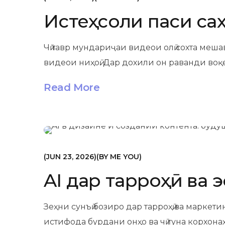
Истеҳсоли паси саҳн
Чӣ тавр мундариҷаи видеои олӣ сохта меша
видеои ниҳоӣ. Дар дохили он раванди воқ
Read More
МАРКЕТИНГ
JUN 23, 2026
BY
ME YOU
AI дар тарроҳӣ ва э
Зеҳни сунъӣ бозиро дар тарроҳӣ ва маркет
истифода бурдани онҳо ва чӣ гуна корхон