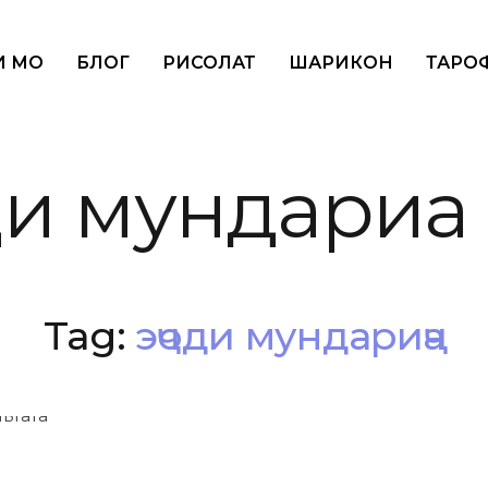
И МО
БЛОГ
РИСОЛАТ
ШАРИКОН
ТАРОФ
ди мундариҷа
Tag:
эҷоди мундариҷа