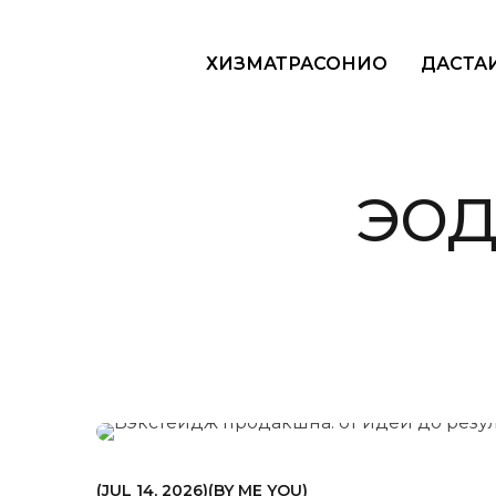
ХИЗМАТРАСОНИҲО
ДАСТА
эҷо
МАРКЕТИНГ
JUL 14, 2026
BY
ME YOU