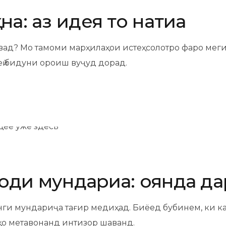
а: аз идея то натиҷа
вад? Мо тамоми марҳилаҳои истеҳсолотро фаро мегире
еӣ бидуни ороиш вуҷуд дорад.
ҷоди мундариҷа: оянда дар
инги мундариҷа тағир медиҳад. Биёед бубинем, ки ка
аҳо метавонанд интизор шаванд.