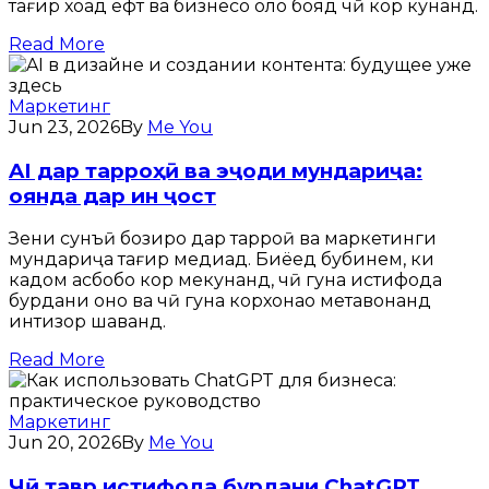
тағир хоҳад ёфт ва бизнесҳо ҳоло бояд чӣ кор кунанд.
Read More
Маркетинг
Jun 23, 2026
By
Me You
AI дар тарроҳӣ ва эҷоди мундариҷа:
оянда дар ин ҷост
Зеҳни сунъӣ бозиро дар тарроҳӣ ва маркетинги
мундариҷа тағир медиҳад. Биёед бубинем, ки
кадом асбобҳо кор мекунанд, чӣ гуна истифода
бурдани онҳо ва чӣ гуна корхонаҳо метавонанд
интизор шаванд.
Read More
Маркетинг
Jun 20, 2026
By
Me You
Чӣ тавр истифода бурдани ChatGPT