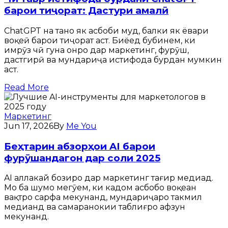
барои тиҷорат: Дастури амалӣ
ChatGPT на танҳо як асбоби муд, балки як ёвари
воқеӣ барои тиҷорат аст. Биёед бубинем, ки
имрӯз чӣ гуна онро дар маркетинг, фурӯш,
дастгирӣ ва мундариҷа истифода бурдан мумкин
аст.
Read More
Маркетинг
Jun 17, 2026
By
Me You
Беҳтарин абзорҳои AI барои
фурӯшандагон дар соли 2025
AI аллакай бозиро дар маркетинг тағир медиҳад.
Мо ба шумо мегӯем, ки кадом асбобҳо воқеан
вақтро сарфа мекунанд, мундариҷаро такмил
медиҳанд ва самаранокии таблиғро афзун
мекунанд.