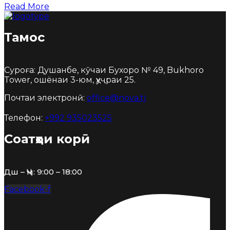
Read More
Тамос
Суроға: Душанбе, кӯчаи Бухоро № 49, Bukhoro
Tower, ошёнаи 3-юм, ҳуҷраи 25.
Почтаи электронӣ:
office@nova.tj
Телефон:
+992 935023525
Соатҳои корӣ
Дш – Ҷм: 9:00 – 18:00
Facebook-f