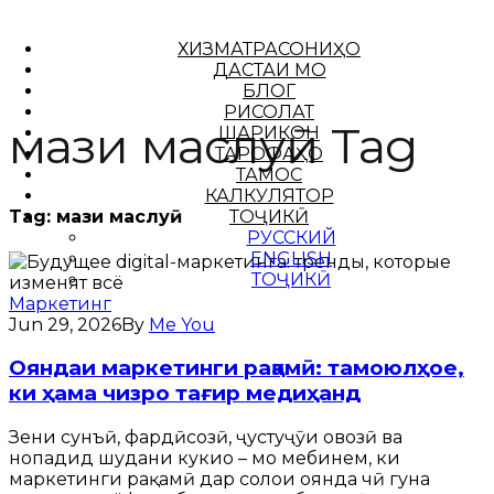
ХИЗМАТРАСОНИҲО
ДАСТАИ МО
БЛОГ
РИСОЛАТ
мағзи маслуӣ Tag
ШАРИКОН
ТАРОФАҲО
ТАМОС
КАЛКУЛЯТОР
ТОҶИКӢ
Tag:
мағзи маслуӣ
РУССКИЙ
ENGLISH
ТОҶИКӢ
Маркетинг
Jun 29, 2026
By
Me You
Ояндаи маркетинги рақамӣ: тамоюлҳое,
ки ҳама чизро тағир медиҳанд
Зеҳни сунъӣ, фардӣсозӣ, ҷустуҷӯи овозӣ ва
нопадид шудани кукиҳо – мо мебинем, ки
маркетинги рақамӣ дар солҳои оянда чӣ гуна