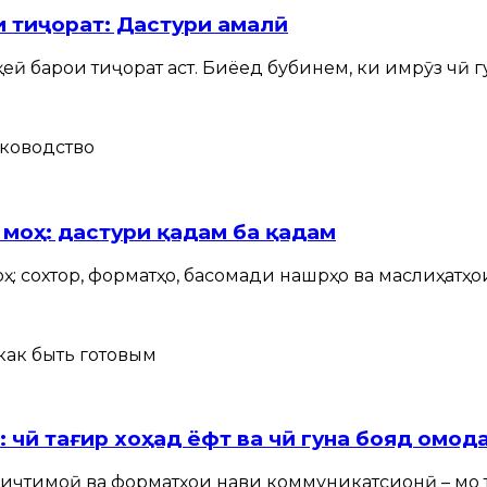
 тиҷорат: Дастури амалӣ
қеӣ барои тиҷорат аст. Биёед бубинем, ки имрӯз чӣ 
моҳ: дастури қадам ба қадам
: сохтор, форматҳо, басомади нашрҳо ва маслиҳатҳои
 чӣ тағир хоҳад ёфт ва чӣ гуна бояд омод
и иҷтимоӣ ва форматҳои нави коммуникатсионӣ – мо