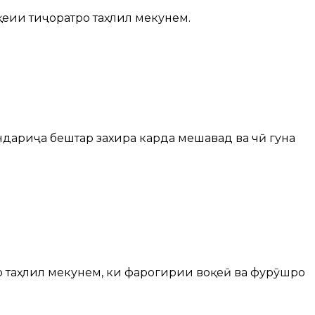
қеии тиҷоратро таҳлил мекунем.
дариҷа бештар захира карда мешавад ва чӣ гуна
ро таҳлил мекунем, ки фарогирии воқеӣ ва фурӯшро