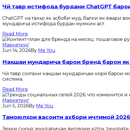
Чӣ тавр истифода бурдани ChatGPT барои
ChatGPT на танҳо як асбоби муд, балки як ёвари во
мундариҷа истифода бурдан мумкин аст.
Read More
Маркетинг
Jun 14, 2026
By
Me You
Нақшаи мундариҷа барои бренд барои як 
Чӣ тавр сохтани нақшаи мундариҷаи корӣ барои моҳ
система.
Read More
Маркетинг
Jun 5, 2026
By
Me You
Тамоюлҳои васоити ахбори иҷтимоӣ 2026:
Зеҳни сунъӣ, мундариҷаи видеоии кӯтоҳ, тиҷорат