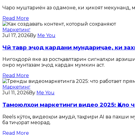
Чаро муштариён аз одамоне, ки ҳикоят мекунанд, м
Read More
Маркетинг
Jul 17, 2026
By
Me You
Чӣ тавр эҷод кардани мундариҷае, ки за
Нигоҳдорӣ яке аз ростқавлтарин сигналҳои арзиш
онро мунтазам эҷод кардан мумкин аст.
Read More
Маркетинг
Jul 11, 2026
By
Me You
Тамоюлҳои маркетинги видео 2025: Ҳоло 
Reels кӯтоҳ, видеоҳои амудӣ, таҳрири AI ва пахш
ба тиҷорат меорад.
Read More