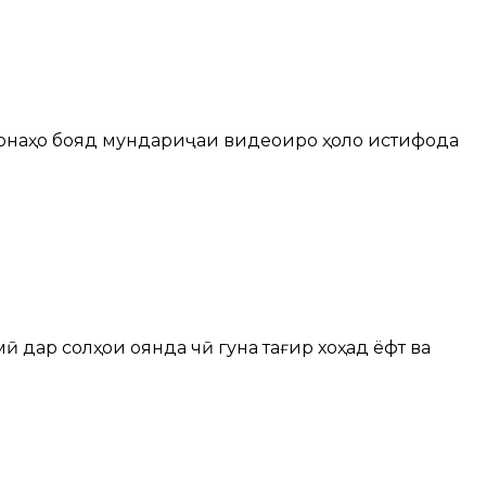
орхонаҳо бояд мундариҷаи видеоиро ҳоло истифода
 дар солҳои оянда чӣ гуна тағир хоҳад ёфт ва