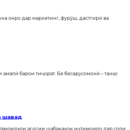
гуна онро дар маркетинг, фурӯш, дастгирӣ ва
 амалӣ барои тиҷорат. Бе бесарусомонӣ – танҳо
а шавад
 тамоюлҳои асосии шабакаҳои иҷтимоиро дар соли