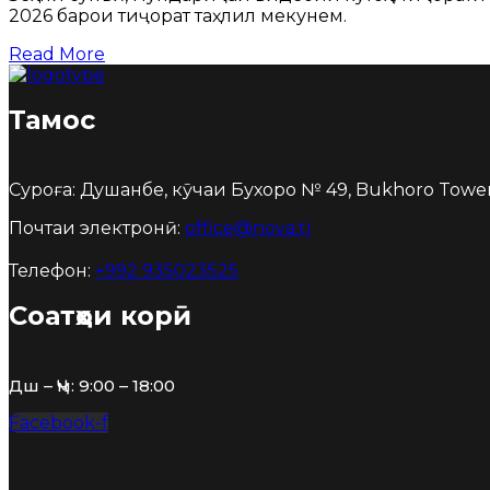
2026 барои тиҷорат таҳлил мекунем.
Read More
Тамос
Суроға: Душанбе, кӯчаи Бухоро № 49, Bukhoro Tower
Почтаи электронӣ:
office@nova.tj
Телефон:
+992 935023525
Соатҳои корӣ
Дш – Ҷм: 9:00 – 18:00
Facebook-f