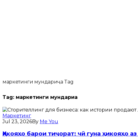
маркетинги мундариҷа Tag
Tag:
маркетинги мундариҷа
Маркетинг
Jul 23, 2026
By
Me You
Ҳикояҳо барои тиҷорат: чӣ гуна ҳикояҳо 