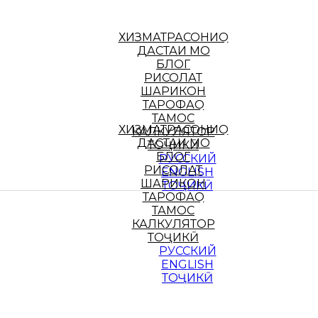
ХИЗМАТРАСОНИҲО
ДАСТАИ МО
БЛОГ
РИСОЛАТ
ШАРИКОН
ТАРОФАҲО
ТАМОС
ХИЗМАТРАСОНИҲО
КАЛКУЛЯТОР
ДАСТАИ МО
ТОҶИКӢ
БЛОГ
РУССКИЙ
РИСОЛАТ
ENGLISH
ШАРИКОН
ТОҶИКӢ
ТАРОФАҲО
ТАМОС
КАЛКУЛЯТОР
ТОҶИКӢ
РУССКИЙ
ENGLISH
ТОҶИКӢ