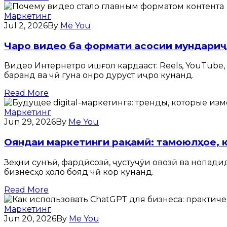
Маркетинг
Jul 2, 2026
By
Me You
Чаро видео ба формати асосии мундариҷ
Видео Интернетро ишғол кардааст: Reels, YouTube
баранд ва чӣ гуна онро дуруст иҷро кунанд.
Read More
Маркетинг
Jun 29, 2026
By
Me You
Ояндаи маркетинги рақамӣ: тамоюлҳое, к
Зеҳни сунъӣ, фардӣсозӣ, ҷустуҷӯи овозӣ ва нопади
бизнесҳо ҳоло бояд чӣ кор кунанд.
Read More
Маркетинг
Jun 20, 2026
By
Me You