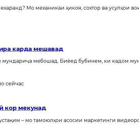
ехаранд? Мо механикаи ҳикоя, сохтор ва усулҳои во
хира карда мешавад
и мундариҷа мебошад. Биёед бубинем, ки кадом мун
чӣ кор мекунад
и мустақим – мо тамоюлҳои асосии маркетинги видео