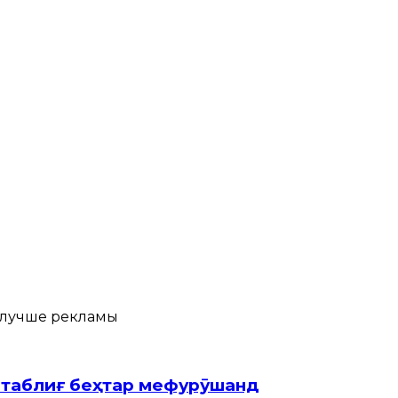
аз таблиғ беҳтар мефурӯшанд