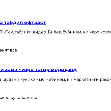
а табдил ёфтааст
, TikTok, таблиғи видео. Биёед бубинем, ки чаро к
и ҳама чизро тағир медиҳанд
д шудани кукиҳо – мо мебинем, ки маркетинги рақамӣ