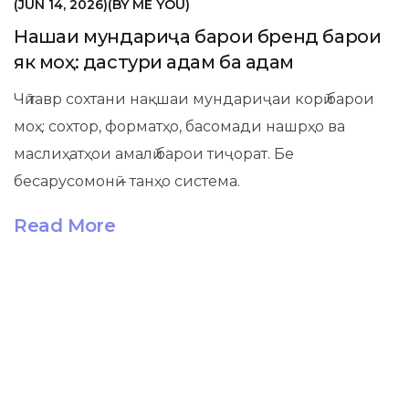
JUN 14, 2026
BY
ME YOU
Нақшаи мундариҷа барои бренд барои
як моҳ: дастури қадам ба қадам
Чӣ тавр сохтани нақшаи мундариҷаи корӣ барои
моҳ: сохтор, форматҳо, басомади нашрҳо ва
маслиҳатҳои амалӣ барои тиҷорат. Бе
бесарусомонӣ – танҳо система.
Read More