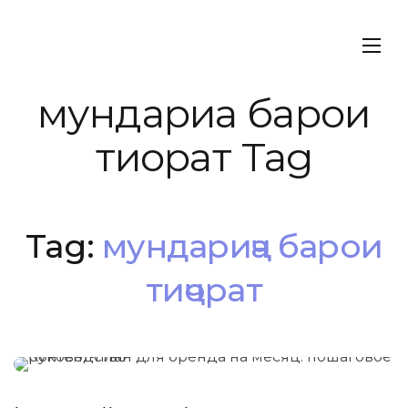
мундариҷа барои
тиҷорат Tag
Tag:
мундариҷа барои
тиҷорат
МАРКЕТИНГ