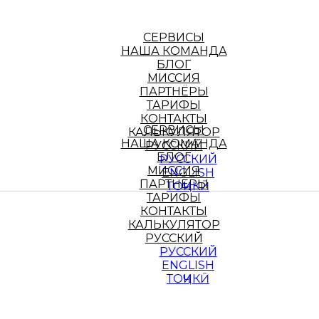
СЕРВИСЫ
НАША КОМАНДА
БЛОГ
МИССИЯ
ПАРТНЁРЫ
ТАРИФЫ
КОНТАКТЫ
СЕРВИСЫ
КАЛЬКУЛЯТОР
НАША КОМАНДА
РУССКИЙ
БЛОГ
РУССКИЙ
МИССИЯ
ENGLISH
ПАРТНЁРЫ
ТОҶИКӢ
ТАРИФЫ
КОНТАКТЫ
КАЛЬКУЛЯТОР
РУССКИЙ
РУССКИЙ
ENGLISH
ТОҶИКӢ