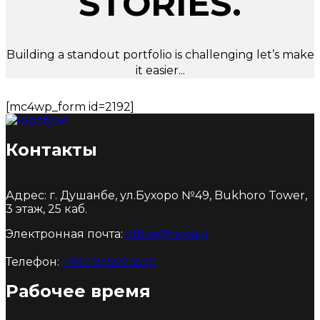
STORIES.
Building a standout portfolio is challenging let’s make
it easier...
[mc4wp_form id=2192]
Контакты
Адрес: г. Душанбе, ул.Бухоро №49, Bukhoro Tower,
3 этаж, 25 каб.
Электронная почта:
office@nova.tj
Телефон:
+992 935023525
Рабочее время