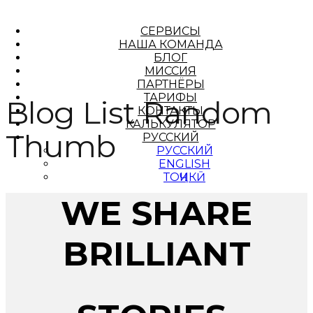
СЕРВИСЫ
НАША КОМАНДА
БЛОГ
МИССИЯ
ПАРТНЁРЫ
ТАРИФЫ
Blog List Random
КОНТАКТЫ
КАЛЬКУЛЯТОР
Thumb
РУССКИЙ
РУССКИЙ
ENGLISH
ТОҶИКӢ
WE SHARE
BRILLIANT