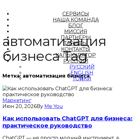
СЕРВИСЫ
НАША КОМАНДА
БЛОГ
МИССИЯ
автоматизация
ПАРТНЁРЫ
ТАРИФЫ
КОНТАКТЫ
бизнеса Tag
КАЛЬКУЛЯТОР
РУССКИЙ
РУССКИЙ
ENGLISH
Метка:
автоматизация бизнеса
ТОҶИКӢ
Маркетинг
Июн 20, 2026
By
Me You
Как использовать ChatGPT для бизнеса:
практическое руководство
ChatGPT — не просто модный инструмент, а