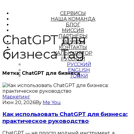
СЕРВИСЫ
НАША КОМАНДА
БЛОГ
МИССИЯ
ChatGPT для
ПАРТНЁРЫ
ТАРИФЫ
КОНТАКТЫ
бизнеса Tag
КАЛЬКУЛЯТОР
РУССКИЙ
РУССКИЙ
ENGLISH
Метка:
ChatGPT для бизнеса
ТОҶИКӢ
Маркетинг
Июн 20, 2026
By
Me You
Как использовать ChatGPT для бизнеса:
практическое руководство
ChatGPT — не просто модный инструмент, а