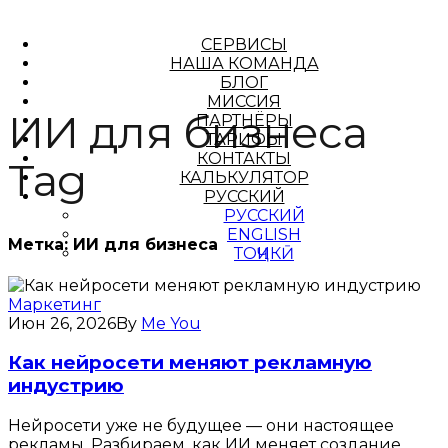
СЕРВИСЫ
НАША КОМАНДА
БЛОГ
МИССИЯ
ИИ для бизнеса
ПАРТНЁРЫ
ТАРИФЫ
КОНТАКТЫ
Tag
КАЛЬКУЛЯТОР
РУССКИЙ
РУССКИЙ
ENGLISH
Метка:
ИИ для бизнеса
ТОҶИКӢ
Маркетинг
Июн 26, 2026
By
Me You
Как нейросети меняют рекламную
индустрию
Нейросети уже не будущее — они настоящее
рекламы. Разбираем, как ИИ меняет создание