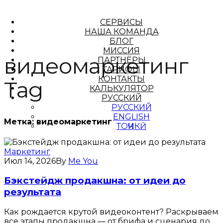
СЕРВИСЫ
НАША КОМАНДА
БЛОГ
МИССИЯ
видеомаркетинг
ПАРТНЁРЫ
ТАРИФЫ
КОНТАКТЫ
Tag
КАЛЬКУЛЯТОР
РУССКИЙ
РУССКИЙ
ENGLISH
Метка:
видеомаркетинг
ТОҶИКӢ
Маркетинг
Июл 14, 2026
By
Me You
Бэкстейдж продакшна: от идеи до
результата
Как рождается крутой видеоконтент? Раскрываем
все этапы продакшна — от брифа и сценария до