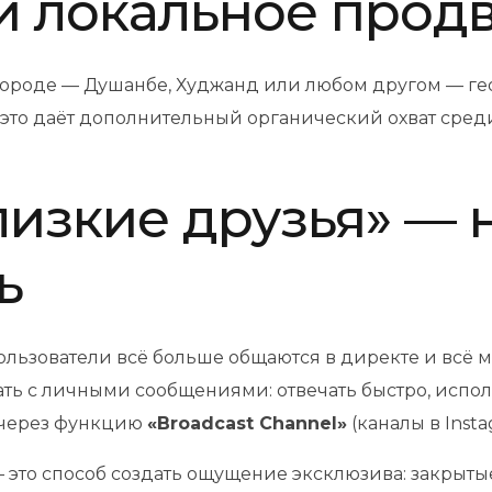
 и локальное про
городе — Душанбе, Худжанд или любом другом — ге
: это даёт дополнительный органический охват сре
Близкие друзья» —
ь
ользователи всё больше общаются в директе и всё 
тать с личными сообщениями: отвечать быстро, испо
и через функцию
«Broadcast Channel»
(каналы в Insta
 это способ создать ощущение эксклюзива: закрыты