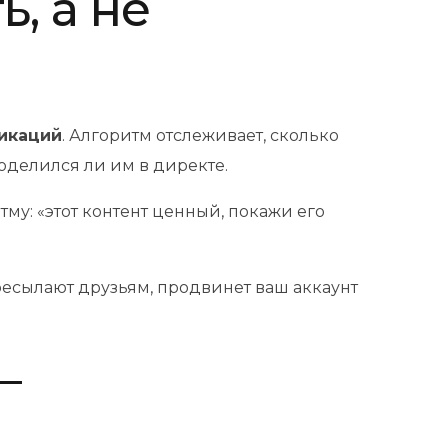
, а не
икаций
. Алгоритм отслеживает, сколько
оделился ли им в директе.
тму: «этот контент ценный, покажи его
ресылают друзьям, продвинет ваш аккаунт
—