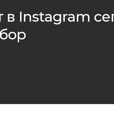
 в Instagram се
збор