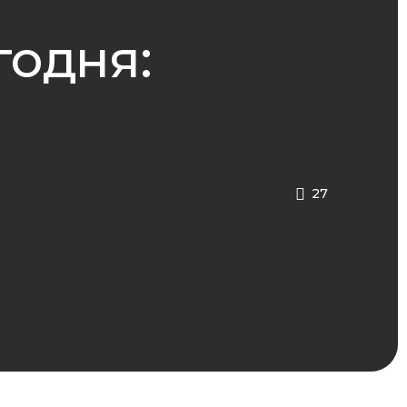
годня:
27