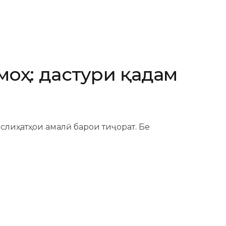
оҳ: дастури қадам
слиҳатҳои амалӣ барои тиҷорат. Бе