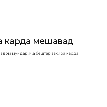
ра карда мешавад
кадом мундариҷа бештар захира карда