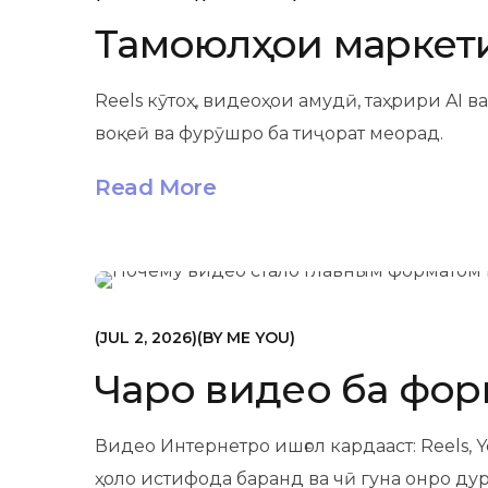
Тамоюлҳои маркетин
Reels кӯтоҳ, видеоҳои амудӣ, таҳрири AI
воқеӣ ва фурӯшро ба тиҷорат меорад.
Read More
МАРКЕТИНГ
JUL 2, 2026
BY
ME YOU
Чаро видео ба фор
Видео Интернетро ишғол кардааст: Reels,
ҳоло истифода баранд ва чӣ гуна онро дур