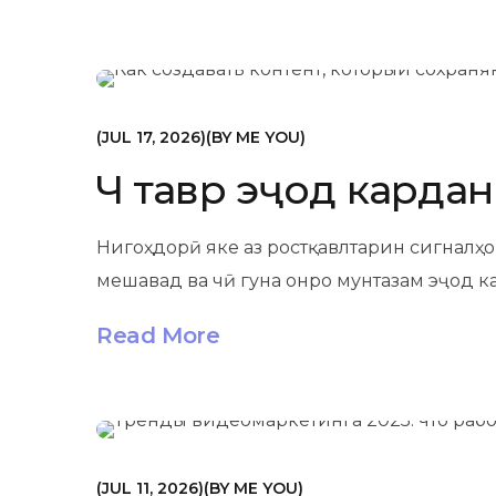
МАРКЕТИНГ
JUL 17, 2026
BY
ME YOU
Чӣ тавр эҷод карда
Нигоҳдорӣ яке аз ростқавлтарин сигналҳ
мешавад ва чӣ гуна онро мунтазам эҷод к
Read More
МАРКЕТИНГ
JUL 11, 2026
BY
ME YOU