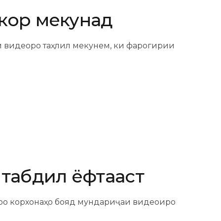
 кор мекунад
ги видеоро таҳлил мекунем, ки фарогирии
 табдил ёфтааст
 чаро корхонаҳо бояд мундариҷаи видеоиро