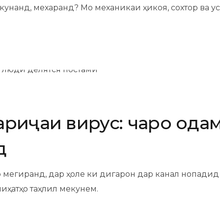
кунанд, мехаранд? Мо механикаи ҳикоя, сохтор ва у
риҷаи вирусӣ: чаро ода
д
 мегиранд, дар ҳоле ки дигарон дар канал нопади
иҳатҳо таҳлил мекунем.