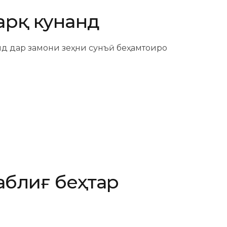
арқ кунанд
анд дар замони зеҳни сунъӣ беҳамтоиро
таблиғ беҳтар