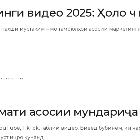
ги видео 2025: Ҳоло чӣ
 ва пахши мустақим – мо тамоюлҳои асосии маркетин
мати асосии мундариҷа
 YouTube, TikTok, таблиғи видео. Биёед бубинем, ки
уст иҷро кунанд.