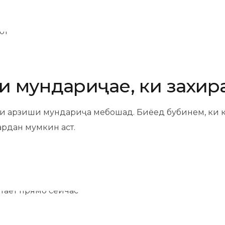
ни мундариҷае, ки захи
ои арзиши мундариҷа мебошад. Биёед бубинем, ки 
ардан мумкин аст.