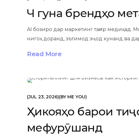
Чӣ гуна брендҳо ме
AI бозиро дар маркетинг тағир медиҳад. 
нигоҳ доранд, эътимод эҷод кунанд ва дар
Read More
МАРКЕТИНГ
JUL 23, 2026
BY
ME YOU
Ҳикояҳо барои тиҷор
мефурӯшанд