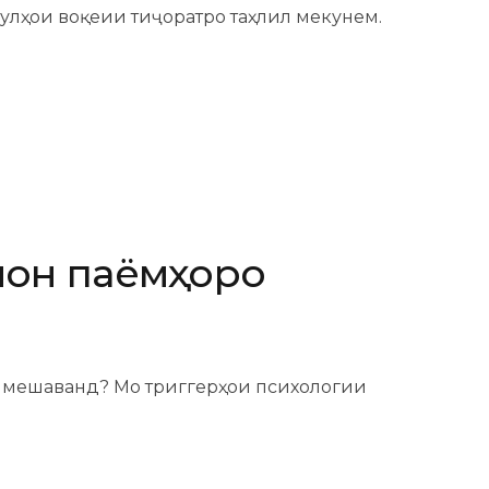
сулҳои воқеии тиҷоратро таҳлил мекунем.
мон паёмҳоро
д мешаванд? Мо триггерҳои психологии