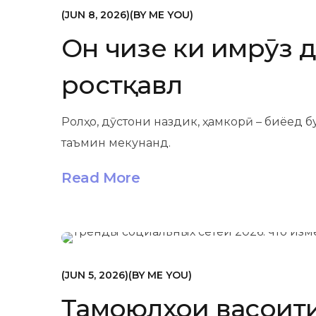
МАРКЕТИНГ
JUN 8, 2026
BY
ME YOU
Он чизе ки имрӯз д
ростқавл
Ролҳо, дӯстони наздик, ҳамкорӣ – биёед 
таъмин мекунанд.
Read More
МАРКЕТИНГ
JUN 5, 2026
BY
ME YOU
Тамоюлҳои васоити 