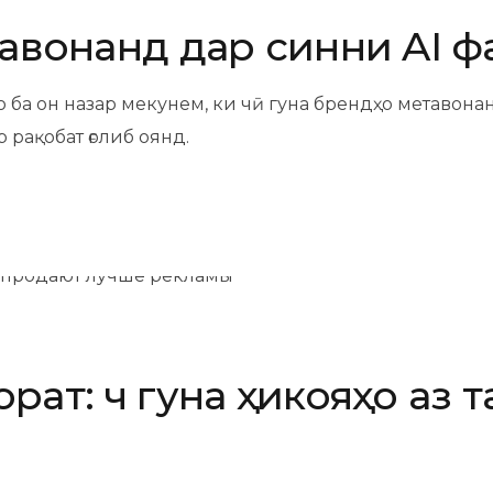
тавонанд дар синни AI ф
Мо ба он назар мекунем, ки чӣ гуна брендҳо метавон
 рақобат ғолиб оянд.
ат: чӣ гуна ҳикояҳо аз 