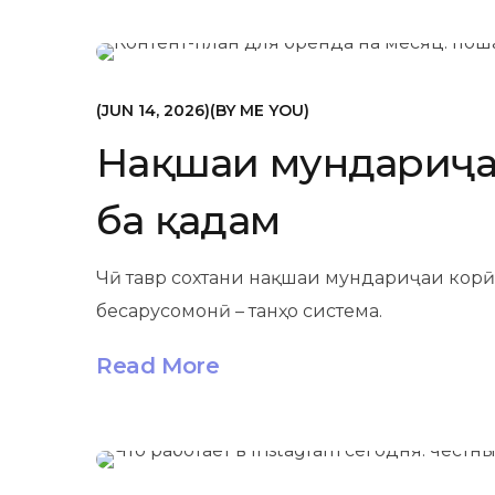
МАРКЕТИНГ
JUN 14, 2026
BY
ME YOU
Нақшаи мундариҷа 
ба қадам
Чӣ тавр сохтани нақшаи мундариҷаи корӣ 
бесарусомонӣ – танҳо система.
Read More