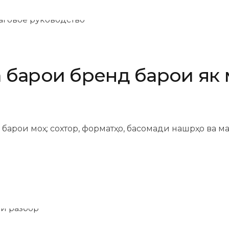
барои бренд барои як м
барои моҳ: сохтор, форматҳо, басомади нашрҳо ва ма