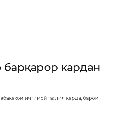
ро барқарор кардан
шабакаҳои иҷтимоӣ таҳлил карда, барои