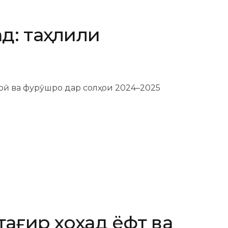
д: таҳлили
ирӣ ва фурӯшро дар солҳои 2024–2025
тағир хоҳад ёфт ва