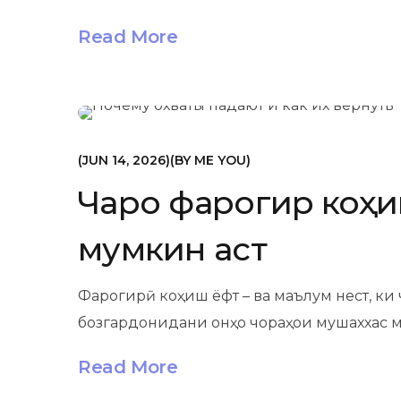
Read More
МАРКЕТИНГ
JUN 14, 2026
BY
ME YOU
Чаро фарогирӣ коҳи
мумкин аст
Фарогирӣ коҳиш ёфт – ва маълум нест, ки
бозгардонидани онҳо чораҳои мушаххас 
Read More