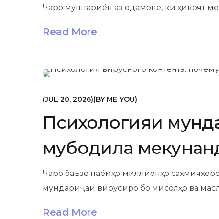
Чаро муштариён аз одамоне, ки ҳикоят ме
Read More
МАРКЕТИНГ
JUL 20, 2026
BY
ME YOU
Психологияи мунда
мубодила мекунан
Чаро баъзе паёмҳо миллионҳо саҳмияҳоро
мундариҷаи вирусиро бо мисолҳо ва масл
Read More