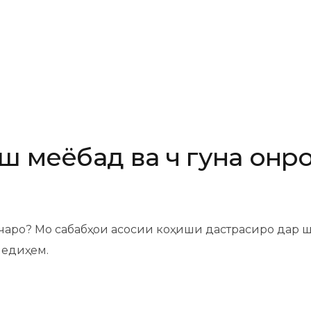
ш меёбад ва чӣ гуна он
 чаро? Мо сабабҳои асосии коҳиши дастрасиро дар 
медиҳем.