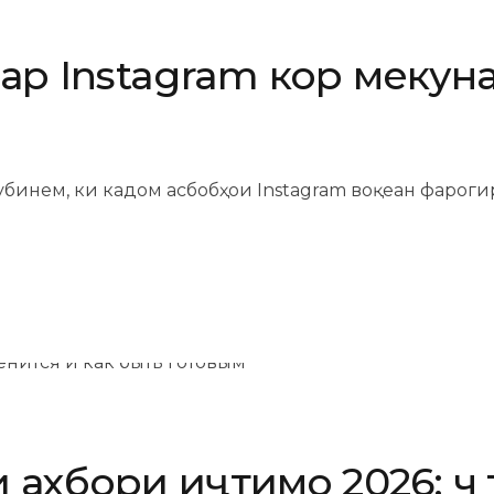
ар Instagram кор мекуна
бубинем, ки кадом асбобҳои Instagram воқеан фарог
ахбори иҷтимоӣ 2026: чӣ 