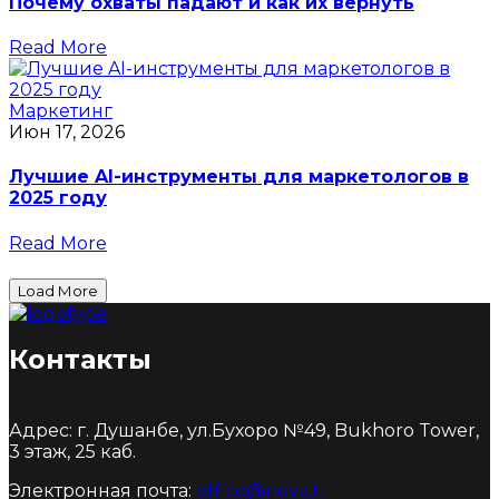
Почему охваты падают и как их вернуть
Read More
Маркетинг
Июн 17, 2026
Лучшие AI-инструменты для маркетологов в
2025 году
Read More
Load More
Контакты
Адрес: г. Душанбе, ул.Бухоро №49, Bukhoro Tower,
3 этаж, 25 каб.
Электронная почта:
office@nova.tj