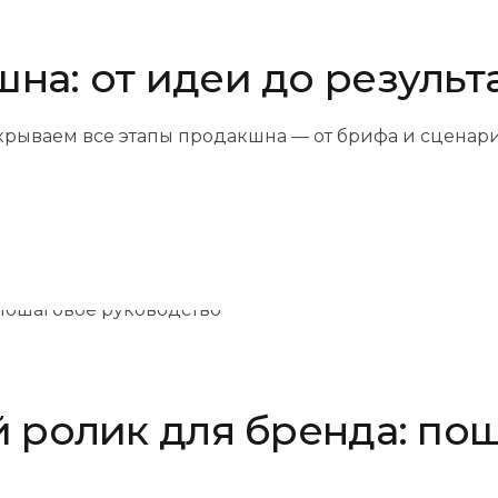
на: от идеи до результ
крываем все этапы продакшна — от брифа и сценари
й ролик для бренда: по