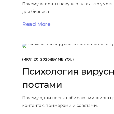
Почему клиенты покупают у тех, кто умее
для бизнеса.
Read More
МАРКЕТИНГ
ИЮЛ 20, 2026
BY
ME YOU
Психология вирусн
постами
Почему одни посты набирают миллионы ре
контента с примерами и советами.