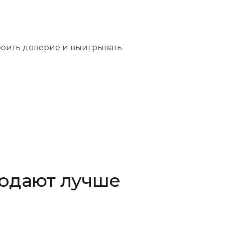
троить доверие и выигрывать
родают лучше