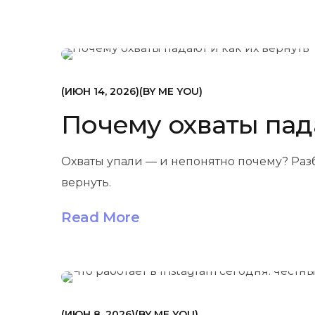
МАРКЕТИНГ
ИЮН 14, 2026
BY
ME YOU
Почему охваты пада
Охваты упали — и непонятно почему? Раз
вернуть.
Read More
МАРКЕТИНГ
ИЮН 8, 2026
BY
ME YOU