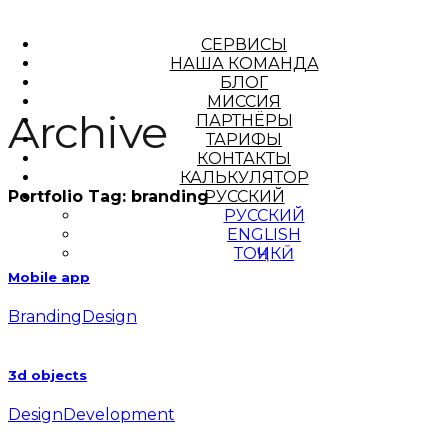
СЕРВИСЫ
НАША КОМАНДА
БЛОГ
МИССИЯ
Archive
ПАРТНЁРЫ
ТАРИФЫ
КОНТАКТЫ
КАЛЬКУЛЯТОР
РУССКИЙ
Portfolio Tag:
branding
РУССКИЙ
ENGLISH
ТОҶИКӢ
Mobile app
Branding
Design
3d objects
Design
Development